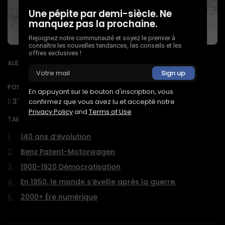
Une pépite par demi-siècle. Ne
manquez pas la prochaine.
Rejoignez notre communauté et soyez le premier à
connaître les nouvelles tendances, les conseils et les
offres exclusives !
AUDIO POST
POST ACTIVITY
En appuyant sur le bouton d'inscription, vous
373
0
0
confirmez que vous avez lu et accepté notre
Privacy Policy
and
Terms of Use
TABLE OF CONTENTS:
140 ans d’évolution
Benz Patent-Motorwagen
1900-1920 Démocratisation
En 1950, le monde s’éveille après la guerre.
2000+ Ère numérique