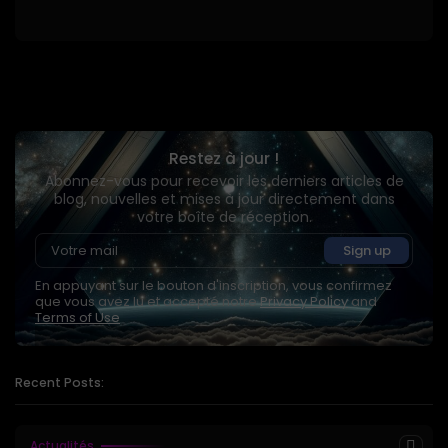
Restez à jour !
Abonnez-vous pour recevoir les derniers articles de
blog, nouvelles et mises à jour directement dans
votre boîte de réception.
En appuyant sur le bouton d'inscription, vous confirmez
que vous avez lu et accepté notre
Privacy Policy
and
Terms of Use
Recent Posts:
Actualités