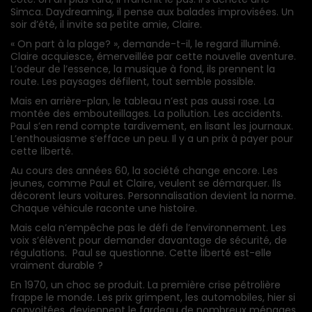
Simca. Daydreaming, il pense aux balades improvisées. Un
soir d’été, il invite sa petite amie, Claire.
« On part à la plage? », demande-t-il, le regard illuminé.
Claire acquiesce, émerveillée par cette nouvelle aventure.
L’odeur de l’essence, la musique à fond, ils prennent la
route. Les paysages défilent, tout semble possible.
Mais en arrière-plan, le tableau n’est pas aussi rose. La
montée des embouteillages. La pollution. Les accidents.
Paul s’en rend compte tardivement, en lisant les journaux.
L’enthousiasme s’efface un peu. Il y a un prix à payer pour
cette liberté.
Au cours des années 60, la société change encore. Les
jeunes, comme Paul et Claire, veulent se démarquer. Ils
décorent leurs voitures. Personnalisation devient la norme.
Chaque véhicule raconte une histoire.
Mais cela n’empêche pas le défi de l’environnement. Les
voix s’élèvent pour demander davantage de sécurité, de
régulations. Paul se questionne. Cette liberté est-elle
vraiment durable ?
En 1970, un choc se produit. La première crise pétrolière
frappe le monde. Les prix grimpent, les automobiles, hier si
convoitées, deviennent le fardeau de nombreux ménages.