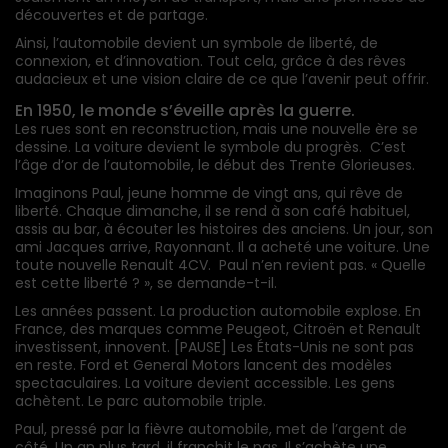
découvertes et de partage.
Ainsi, l’automobile devient un symbole de liberté, de
connexion, et d’innovation. Tout cela, grâce à des rêves
audacieux et une vision claire de ce que l’avenir peut offrir.
En 1950, le monde s’éveille après la guerre.
Les rues sont en reconstruction, mais une nouvelle ère se
dessine. La voiture devient le symbole du progrès. C’est
l’âge d’or de l’automobile, le début des Trente Glorieuses.
Imaginons Paul, jeune homme de vingt ans, qui rêve de
liberté. Chaque dimanche, il se rend à son café habituel,
assis au bar, à écouter les histoires des anciens. Un jour, son
ami Jacques arrive, Rayonnant. Il a acheté une voiture. Une
toute nouvelle Renault 4CV. Paul n’en revient pas. « Quelle
est cette liberté ? », se demande-t-il.
Les années passent. La production automobile explose. En
France, des marques comme Peugeot, Citroën et Renault
investissent, innovent. [PAUSE] Les États-Unis ne sont pas
en reste. Ford et General Motors lancent des modèles
spectaculaires. La voiture devient accessible. Les gens
achètent. Le parc automobile triple.
Paul, pressé par la fièvre automobile, met de l’argent de
côté. Un an plus tard, il franchit le pas. Il s’achète une