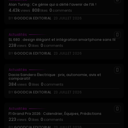
Alan Turing : Ce génie qui a défié l’avenir de l’IA !
4.43k
808
0
views
likes
comments
BY
GOODCIA EDITORIAL
23 JUILLET 2026
Actualités
SL 680 : design élégant et intégration smartphone sans fil
238
0
0
views
likes
comments
BY
GOODCIA EDITORIAL
23 JUILLET 2026
Actualités
Dacia Sandero Électrique : prix, autonomie, avis et
comparatif
384
0
0
views
likes
comments
BY
GOODCIA EDITORIAL
23 JUILLET 2026
Actualités
F1 Grand Prix 2026 : Calendrier, Équipes, Prédictions
223
0
0
views
likes
comments
BY
GOODCIA EDITORIAL
23 JUILLET 2026