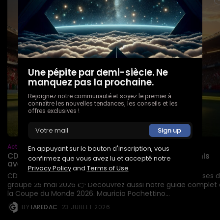
Une pépite par demi-siècle. Ne
manquez pas la prochaine.
Rejoignez notre communauté et soyez le premier à
connaître les nouvelles tendances, les conseils et les
offres exclusives !
Actualités
En appuyant sur le bouton d'inscription, vous
CDM 2026 : Pochettino dévoile la liste des États-Unis
confirmez que vous avez lu et accepté notre
avec...
Privacy Policy
and
Terms of Use
CDM 2026 : Pochettino dévoile sa liste USMNT – Les surprises 
groupe 25 mai 2026 👉 Découvrez aussi notre guide complet
la Coupe du Monde 2026. Mauricio Pochettino...
BY
IAREDAC
23 JUILLET 2026