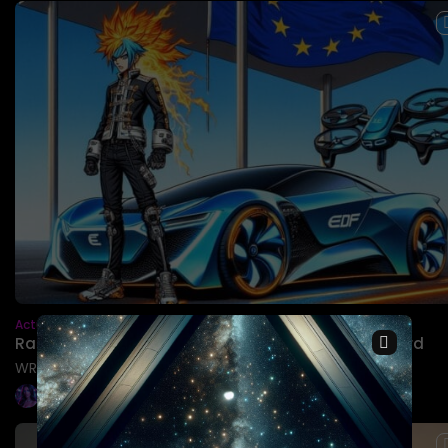
Actualités
×
Rallye WRC 2026 calendrier et équipes Hyundai Ford
WRC 2026: calendrier complet et enjeux Hyundai, Ford
BY
GOODCIA EDITORIAL
23 JUILLET 2026