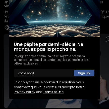
Un canard nommé Merlin défonce les compteurs au
Mondial
Un maillot, deux pattes, zéro pression Mexico City, juin 2026. L
fête bat son plein après la victoire du Mexique contre l’Afriqu
du Sud. Au milieu des milliers de supporters...
BY
IAREDAC
1 JUILLET 2026
Une pépite par demi-siècle. Ne
manquez pas la prochaine.
Rejoignez notre communauté et soyez le premier à
connaître les nouvelles tendances, les conseils et les
offres exclusives !
En appuyant sur le bouton d'inscription, vous
confirmez que vous avez lu et accepté notre
Privacy Policy
and
Terms of Use