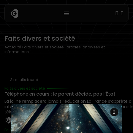
Faits divers et société
Actualité Faits divers et société : articles, analyses et
informations.
3 results found
Faits divers et société
Téléphone en cours : le parent décide, pas l’État
La loi ne remplacera jamais l’éducation La France s’apprête à
interdire les réseaux sociaux aux moins de 15 ans et à bannir l
×
téléphones portables dans les lycées dès la...
BY
IAREDAC
23 JUILLET 2026
Faits divers et société