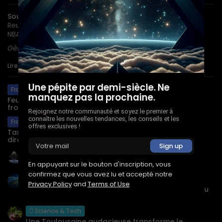
Sources :
WSJ, Bloomberg, CNBC, Fortune, TechCrunch,
Reuters, Axios, KuCoin Research, Share Talk, FXStreet,
NBA.com, NYT, Politico.
Généré par GoodCia — Daily Digest du 16 juin 2026.
Lire aussi :
Une pépite par demi-siècle. Ne
France
manquez pas la prochaine.
Feux en Gironde : des pompiers obligés de quitter le
front des...
Rejoignez notre communauté et soyez le premier à
connaître les nouvelles tendances, les conseils et les
France
offres exclusives !
Taxe petits colis : 50M€ promis, 2,3M€ encaissés,
direction poubelle
Science & Tech
En appuyant sur le bouton d'inscription, vous
L’étonnante odyssée de la NASA
confirmez que vous avez lu et accepté notre
Science & Tech
Privacy Policy
and
Terms of Use
Aurora de Microsoft : révolutionnez votre vision du
climat!
Science & Tech
Une Toulousaine audacieuse transforme le