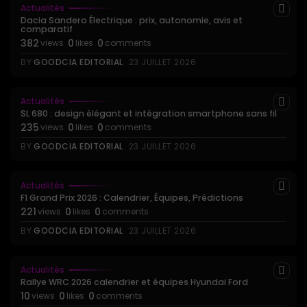
Actualités
Dacia Sandero Électrique : prix, autonomie, avis et
comparatif
382
0
0
views
likes
comments
BY
GOODCIA EDITORIAL
23 JUILLET 2026
Actualités
SL 680 : design élégant et intégration smartphone sans fil
235
0
0
views
likes
comments
BY
GOODCIA EDITORIAL
23 JUILLET 2026
Actualités
F1 Grand Prix 2026 : Calendrier, Équipes, Prédictions
221
0
0
views
likes
comments
BY
GOODCIA EDITORIAL
23 JUILLET 2026
Actualités
Rallye WRC 2026 calendrier et équipes Hyundai Ford
10
0
0
views
likes
comments