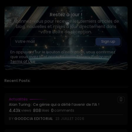
Restez à jour !
Abonnez-vous pour recevoir les derniers articles de
blog, nouvelles et mises à jour directement dans
votre boîte de réception.
En appuyant sur le bouton d'inscription, vous confirmez
que vous avez lu et accepté notre
Privacy Policy
and
Terms of Use
Recent Posts:
Actualités
Alan Turing : Ce génie qui a défié l’avenir de l’IA !
4.43k
808
0
views
likes
comments
BY
GOODCIA EDITORIAL
23 JUILLET 2026