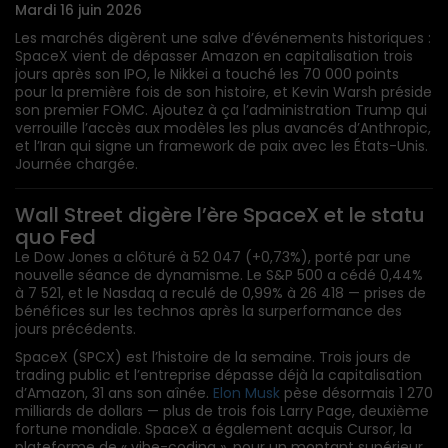
Mardi 16 juin 2026
Les marchés digèrent une salve d’événements historiques :
SpaceX vient de dépasser Amazon en capitalisation trois
jours après son IPO, le Nikkei a touché les 70 000 points
pour la première fois de son histoire, et Kevin Warsh préside
son premier FOMC. Ajoutez à ça l’administration Trump qui
verrouille l’accès aux modèles les plus avancés d’Anthropic,
et l’Iran qui signe un framework de paix avec les États-Unis.
Journée chargée.
Wall Street digère l’ère SpaceX et le statu
quo Fed
Le Dow Jones a clôturé à 52 047 (+0,73%), porté par une
nouvelle séance de dynamisme. Le S&P 500 a cédé 0,44%
à 7 521, et le Nasdaq a reculé de 0,99% à 26 418 — prises de
bénéfices sur les technos après la surperformance des
jours précédents.
SpaceX (SPCX) est l’histoire de la semaine. Trois jours de
trading public et l’entreprise dépasse déjà la capitalisation
d’Amazon, 31 ans son aînée.
Elon Musk
pèse désormais 1 270
milliards de dollars — plus de trois fois Larry Page, deuxième
fortune mondiale. SpaceX a également acquis Cursor, la
plateforme de « vibe-coding », pour un montant supérieur