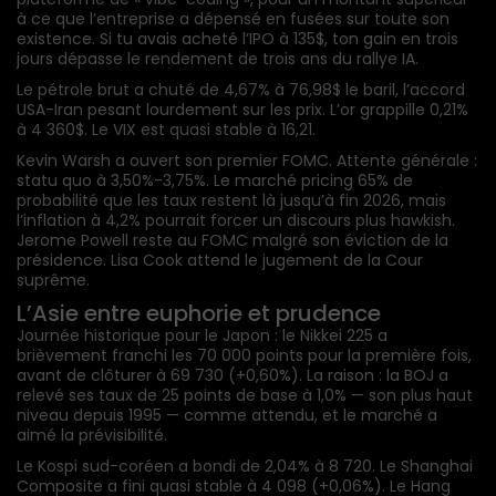
à ce que l’entreprise a dépensé en fusées sur toute son
existence. Si tu avais acheté l’IPO à 135$, ton gain en trois
jours dépasse le rendement de trois ans du rallye IA.
Le pétrole brut a chuté de 4,67% à 76,98$ le baril, l’accord
USA-Iran pesant lourdement sur les prix. L’or grappille 0,21%
à 4 360$. Le VIX est quasi stable à 16,21.
Kevin Warsh a ouvert son premier FOMC. Attente générale :
statu quo à 3,50%-3,75%. Le marché pricing 65% de
probabilité que les taux restent là jusqu’à fin 2026, mais
l’inflation à 4,2% pourrait forcer un discours plus hawkish.
Jerome Powell reste au FOMC malgré son éviction de la
présidence. Lisa Cook attend le jugement de la Cour
suprême.
L’Asie entre euphorie et prudence
Journée historique pour le Japon : le Nikkei 225 a
brièvement franchi les 70 000 points pour la première fois,
avant de clôturer à 69 730 (+0,60%). La raison : la BOJ a
relevé ses taux de 25 points de base à 1,0% — son plus haut
niveau depuis 1995 — comme attendu, et le marché a
aimé la prévisibilité.
Le Kospi sud-coréen a bondi de 2,04% à 8 720. Le Shanghai
Composite a fini quasi stable à 4 098 (+0,06%). Le Hang