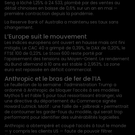
Seng a lâché 1,25% à 24 533, plombé par des ventes au
détail chinoises en baisse de 0,6% sur un an en mai —
première contraction depuis la pandémie.
La Reserve Bank of Australia a maintenu ses taux sans
changement.
L’Europe suit le mouvement
Les indices européens ont ouvert en hausse mais ont fini
mitigés. Le CAC 40 a grimpé de 0,39%, le DAX de 0,20%, le
FTSE 100 de 0,23%. Le Stoxx 600 reste porté par
l’apaisement des tensions au Moyen-Orient. Le rendement
du Bund allemand à 10 ans est stable à 2,953%. La zone
euro est repassée en déficit commercial.
Anthropic et le bras de fer de l’IA
Le feuilleton de la semaine : l’administration Trump a
ordonné à Anthropic de bloquer l’accès à ses modèles
Mythos 5 et Fable 5 pour tout ressortissant étranger, via
une directive du département du Commerce signée
Howard Lutnick. Motif : une faille de « jailbreak » permettrait
de contourner les garde-fous du modèle, qui serait trop
performant pour identifier des vulnérabilités logicielles.
Anthropic a obtempéré et coupé l’accès à tout le monde
— y compris les clients US — faute de pouvoir filtrer