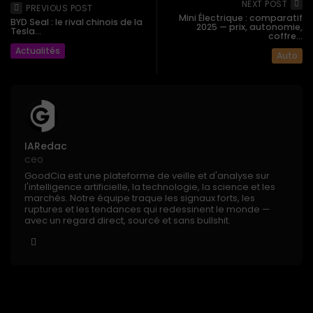
NEXT POST
PREVIOUS POST
Mini Électrique : comparatif
BYD Seal : le rival chinois de la
2025 — prix, autonomie,
Tesla...
coffre...
Actualités
Auto
IARedac
ceo
GoodCia est une plateforme de veille et d'analyse sur
l'intelligence artificielle, la technologie, la science et les
marchés. Notre équipe traque les signaux forts, les
ruptures et les tendances qui redessinent le monde —
avec un regard direct, sourcé et sans bullshit.