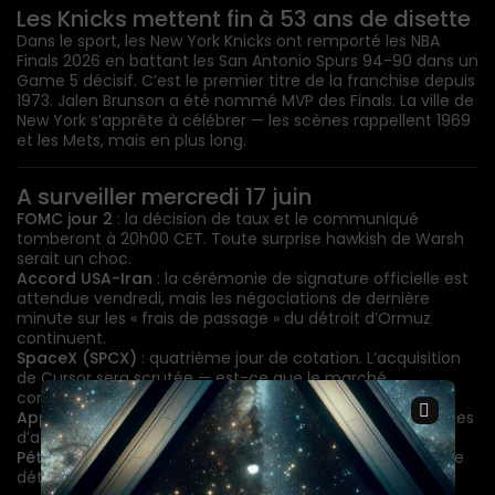
Les Knicks mettent fin à 53 ans de disette
Dans le sport, les New York Knicks ont remporté les NBA
Finals 2026 en battant les San Antonio Spurs 94-90 dans un
Game 5 décisif. C’est le premier titre de la franchise depuis
1973. Jalen Brunson a été nommé MVP des Finals. La ville de
New York s’apprête à célébrer — les scènes rappellent 1969
et les Mets, mais en plus long.
A surveiller mercredi 17 juin
FOMC jour 2
: la décision de taux et le communiqué
tomberont à 20h00 CET. Toute surprise hawkish de Warsh
serait un choc.
Accord USA-Iran
: la cérémonie de signature officielle est
attendue vendredi, mais les négociations de dernière
minute sur les « frais de passage » du détroit d’Ormuz
continuent.
SpaceX (SPCX)
: quatrième jour de cotation. L’acquisition
de Cursor sera scrutée — est-ce que le marché
commence à se demander si le multiple est justifié ?
×
Apple iPhone 17
: le nouveau modèle est en vente. Les files
d’attente feront la une.
Pétrole
: le WTI à 76,98$ pourrait continuer de baisser si le
détroit rouvre sans accroc.