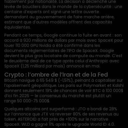
fiablement par nationalité. La décision a déclenché une
levée de boucliers dans le monde de la cybersécurité : une
centaine d’experts ont signé une lettre ouverte
demandant au gouvernement de faire marche arrière,
estimant que d’autres modèles offrent des capacités
équivalentes.
Pendant ce temps, Google continue la fuite en avant : son
accord à 920 millions de dollars par mois avec SpaceX pour
louer 110 000 GPU Nvidia a été confirmé dans les
documents réglementaires de l’IPO de SpaceX. Google
devient le plus gros locataire de compute au monde. C’est
le deuxième deal de ce type après celui d’Anthropic avec
SpaceX (1,25 milliard par mois) annoncé en mai.
Crypto : l’ombre de l’Iran et de la Fed
Bitcoin navigue à 65 549 $ (-1,51%), peinant à capitaliser sur
l’apaisement géopolitique. Les paris sur Polymarket et Kalshi
donnent seulement 19% de chances de voir BTC à 100 000$
d’ici fin 2026 — le consensus du marché est plutôt un
range 50 000-75 000$.
Quelques altcoins ont surperformé : JTO a bondi de 28%
sur l’annonce que JTX va reverser 80% de ses revenus au
token. ASTEROID a fait près de +100% sur le narrative
SpaceX. WLD a gagné 11% après le upgrade World ID 4.0.