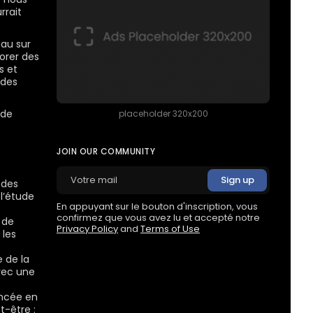
rrait
au sur
orer des
s et
 des
 de
placeholder 320x200
JOIN OUR COMMUNITY
 des
 l’étude
En appuyant sur le bouton d'inscription, vous
confirmez que vous avez lu et accepté notre
 de
Privacy Policy
and
Terms of Use
 les
 de la
avec une
ancée en
t-être :