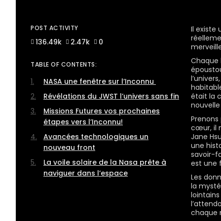
POST ACTIVITY
Il exist
réelleme
136.49k
2.47k
0
merveill
Chaque l
TABLE OF CONTENTS:
époustou
l’univer
NASA une fenêtre sur l’Inconnu
habitabl
Révélations du JWST l’univers sans fin
était la 
nouvelle 
Missions Futures vos prochaines
Prenons 
étapes vers l’Inconnu!
cœur, il
Avancées technologiques un
Jane Hsu
une histo
nouveau front
savoir-fa
La voile solaire de la Nasa prête à
est une f
naviguer dans l’espace
Les donn
la mysté
lointains
l’attend
chaque n