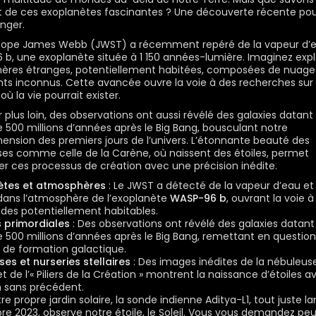
 de ces exoplanètes fascinantes ? Une découverte récente pou
nger.
scope James Webb (JWST) a récemment repéré de la vapeur d’e
b, une exoplanète située à 1 150 années-lumière. Imaginez expl
ères étranges, potentiellement habitées, composées de nuage
ts inconnus. Cette avancée ouvre la voie à des recherches sur
ù la vie pourrait exister.
r plus loin, des observations ont aussi révélé des galaxies datant
 500 millions d’années après le Big Bang, bousculant notre
nsion des premiers jours de l’univers. L’étonnante beauté des
es comme celle de la Carène, où naissent des étoiles, permet
er ces processus de création avec une précision inédite.
ètes et atmosphères
: Le JWST a détecté de la vapeur d’eau et
ans l’atmosphère de l’exoplanète
WASP-96 b
, ouvrant la voie à
es potentiellement habitables.
 primordiales
: Des observations ont révélé des galaxies datant
 500 millions d’années après le Big Bang, remettant en question
de formation galactique.
es et nurseries stellaires
: Des images inédites de la nébuleuse
t de l’« Piliers de la Création » montrent la naissance d’étoiles 
n sans précédent.
re propre jardin solaire, la sonde indienne Aditya-L1, tout juste l
e 2023, observe notre étoile, le Soleil. Vous vous demandez peu