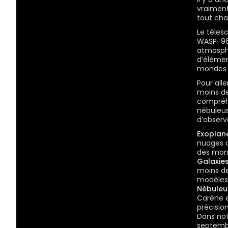
vraiment
tout cha
Le téle
WASP-96 
atmosph
d’élémen
mondes o
Pour alle
moins de
compréhe
nébuleus
d’observ
Exoplan
nuages d
des mond
Galaxies
moins de
modèles 
Nébuleus
Carène e
précisio
Dans not
septembr