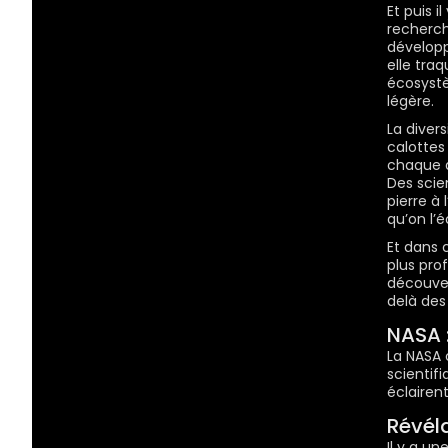
Et puis i
recherch
développ
elle tra
écosystè
légère.
La diver
calottes
chaque a
Des scie
pierre à 
qu’on l’
Et dans 
plus pro
découver
delà des 
NASA :
La
NASA
c
scientif
éclairen
Révéla
Il y a u