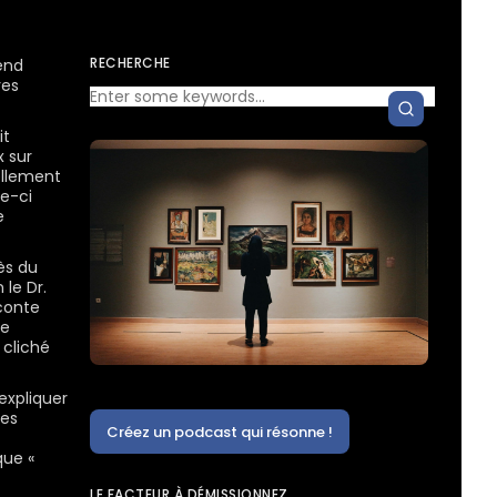
RECHERCHE
end
res
it
x sur
ellement
le-ci
e
ès du
 le Dr.
conte
le
 cliché
expliquer
des
Créez un podcast qui résonne !
que «
LE FACTEUR À DÉMISSIONNEZ