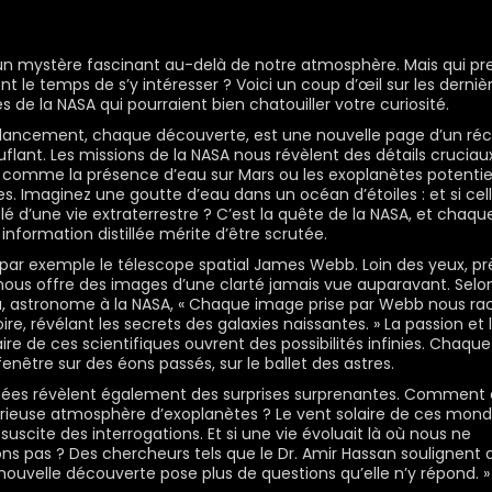
e un mystère fascinant au-delà de notre atmosphère. Mais qui pr
nt le temps de s’y intéresser ? Voici un coup d’œil sur les derniè
es de la
NASA
qui pourraient bien chatouiller votre curiosité.
ancement, chaque découverte, est une nouvelle page d’un réc
flant. Les missions de la
NASA
nous révèlent des détails cruciau
s, comme la présence d’eau sur Mars ou les exoplanètes potenti
es. Imaginez une goutte d’eau dans un océan d’étoiles : et si cel
clé d’une vie extraterrestre ? C’est la quête de la
NASA
, et chaqu
information distillée mérite d’être scrutée.
par exemple le télescope spatial James Webb. Loin des yeux, pr
 nous offre des images d’une clarté jamais vue auparavant. Selon
, astronome à la
NASA
, « Chaque image prise par Webb nous ra
ire, révélant les secrets des galaxies naissantes. » La passion et 
ire de ces scientifiques ouvrent des possibilités infinies. Chaque
enêtre sur des éons passés, sur le ballet des astres.
ées révèlent également des surprises surprenantes. Comment 
rieuse atmosphère d’exoplanètes ? Le vent solaire de ces mon
 suscite des interrogations. Et si une vie évoluait là où nous ne
ons pas ? Des chercheurs tels que le Dr. Amir Hassan soulignent 
ouvelle découverte pose plus de questions qu’elle n’y répond. »