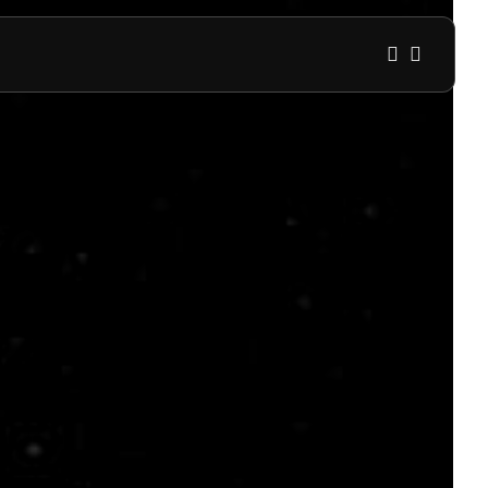
1
1
Sorry, you have no bookmarks 
0