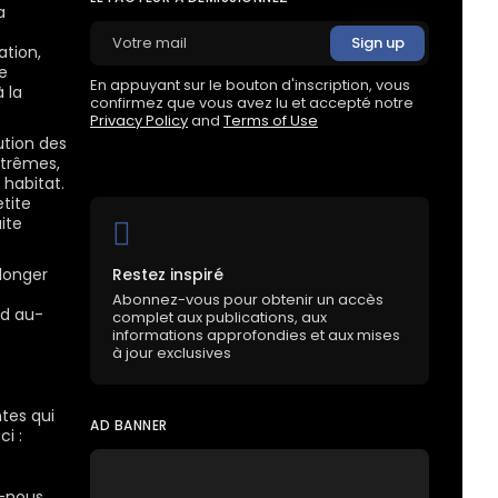
a
ation,
e
En appuyant sur le bouton d'inscription, vous
 la
confirmez que vous avez lu et accepté notre
Privacy Policy
and
Terms of Use
ution des
xtrêmes,
habitat.
tite
aite
longer
Restez inspiré
Abonnez-vous pour obtenir un accès
nd au-
complet aux publications, aux
informations approfondies et aux mises
à jour exclusives
tes qui
AD BANNER
i :
s-nous