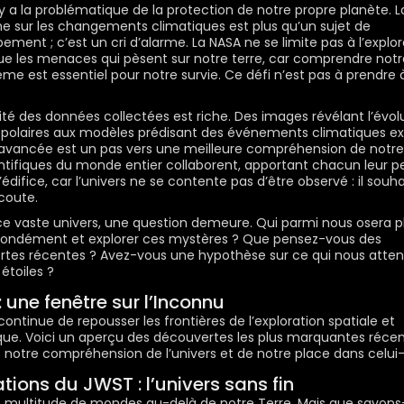
l y a la problématique de la protection de notre propre planète. L
e sur les changements climatiques est plus qu’un sujet de
ement ; c’est un cri d’alarme. La
NASA
ne se limite pas à l’explor
que les menaces qui pèsent sur notre terre, car comprendre notr
me est essentiel pour notre survie. Ce défi n’est pas à prendre à
sité des données collectées est riche. Des images révélant l’évol
 polaires aux modèles prédisant des événements climatiques e
vancée est un pas vers une meilleure compréhension de notre 
ntifiques du monde entier collaborent, apportant chacun leur pe
l’édifice, car l’univers ne se contente pas d’être observé : il souh
écoute.
ce vaste univers, une question demeure. Qui parmi nous osera p
fondément et explorer ces mystères ? Que pensez-vous des
tes récentes ? Avez-vous une hypothèse sur ce qui nous atte
étoiles ?
 une fenêtre sur l’Inconnu
ontinue de repousser les frontières de l’exploration spatiale et
ique. Voici un aperçu des découvertes les plus marquantes récen
t notre compréhension de l’univers et de notre place dans celui-c
tions du JWST : l’univers sans fin
ne multitude de mondes au-delà de notre Terre. Mais que savon