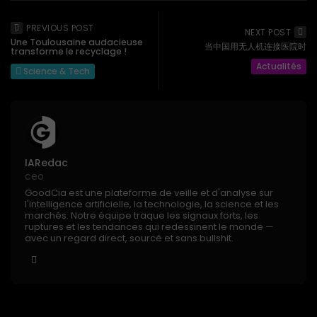
PREVIOUS POST
NEXT POST
Une Toulousaine audacieuse
当中国用无人机连接医院时
transforme le recyclage !
Actualités
Science & Tech
IARedac
ceo
GoodCia est une plateforme de veille et d'analyse sur
l'intelligence artificielle, la technologie, la science et les
marchés. Notre équipe traque les signaux forts, les
ruptures et les tendances qui redessinent le monde —
avec un regard direct, sourcé et sans bullshit.