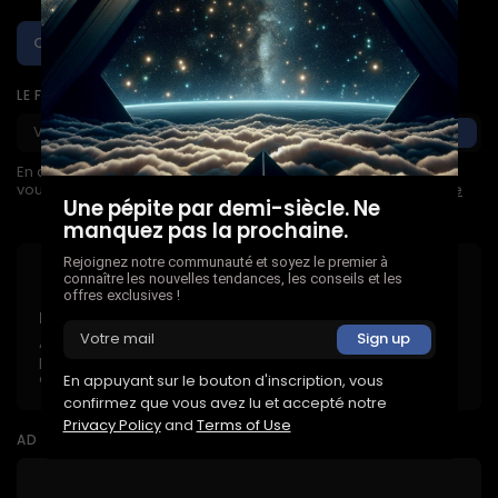
Créez un podcast qui résonne !
LE FACTEUR À DÉMISSIONNEZ
En appuyant sur le bouton d'inscription, vous confirmez que
vous avez lu et accepté notre
Privacy Policy
and
Terms of Use
Une pépite par demi-siècle. Ne
manquez pas la prochaine.
Rejoignez notre communauté et soyez le premier à
connaître les nouvelles tendances, les conseils et les
offres exclusives !
Restez inspiré
Abonnez-vous pour obtenir un accès complet aux
publications, aux informations approfondies et aux mises
à jour exclusives
En appuyant sur le bouton d'inscription, vous
confirmez que vous avez lu et accepté notre
Privacy Policy
and
Terms of Use
AD BANNER