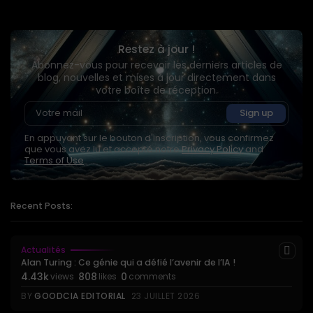
Restez à jour !
Abonnez-vous pour recevoir les derniers articles de
blog, nouvelles et mises à jour directement dans
votre boîte de réception.
En appuyant sur le bouton d'inscription, vous confirmez
que vous avez lu et accepté notre
Privacy Policy
and
Terms of Use
Recent Posts:
Actualités
Alan Turing : Ce génie qui a défié l’avenir de l’IA !
4.43k
808
0
views
likes
comments
BY
GOODCIA EDITORIAL
23 JUILLET 2026