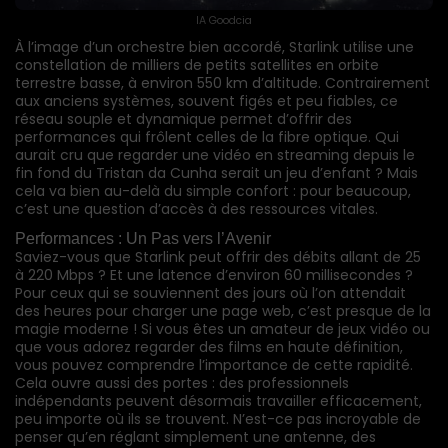
IA Goodcia
À l’image d’un orchestre bien accordé, Starlink utilise une
constellation de milliers de petits satellites en orbite
terrestre basse, à environ 550 km d’altitude. Contrairement
aux anciens systèmes, souvent figés et peu fiables, ce
réseau souple et dynamique permet d’offrir des
performances qui frôlent celles de la fibre optique. Qui
aurait cru que regarder une vidéo en streaming depuis le
fin fond du Tristan da Cunha serait un jeu d’enfant ? Mais
cela va bien au-delà du simple confort : pour beaucoup,
c’est une question d’accès à des ressources vitales.
Performances : Un Pas vers l’Avenir
Saviez-vous que Starlink peut offrir des débits allant de 25
à 220 Mbps ? Et une latence d’environ 60 millisecondes ?
Pour ceux qui se souviennent des jours où l’on attendait
des heures pour charger une page web, c’est presque de la
magie moderne ! Si vous êtes un amateur de jeux vidéo ou
que vous adorez regarder des films en haute définition,
vous pouvez comprendre l’importance de cette rapidité.
Cela ouvre aussi des portes : des professionnels
indépendants peuvent désormais travailler efficacement,
peu importe où ils se trouvent. N’est-ce pas incroyable de
penser qu’en réglant simplement une antenne, des