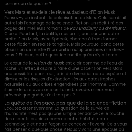
connexion de qualité ?
Vers Mars et au-delà : le rêve audacieux d’Elon Musk
Pensez-y un instant : la colonisation de Mars. Cela semblait
autrefois l’apanage de la science-fiction, un récit tiré des
pages des meilleurs romans de
Ray Bradbury ou d’Arthur C.
Clarke. Pourtant, la réalité, mes amis, part sur une autre
orbite. Elon Musk, avec SpaceX, cherche à transformer
cette fiction en réalité tangible. Mais pourquoi donc cette
obsession de rendre l’humanité multiplanétaire, me direz-
vous ? Eh bien, cette question mérite qu’on s’y attarde.
Le cœur de la
vision de Musk
est clair comme de l’eau de
roche. En effet, il aspire à faire d’une ascension vers Mars
une possibilité pour tous, afin de diversifier notre espèce et
diminuer les risques d’extinction liés aux catastrophes
naturelles ou aux crises engendrées par l’homme. Comme
il aime le dire avec une certaine bravade, mieux vaut
prévenir que guérir, n’est-ce pas ?
La quête de l’espace, pas que de la science-fiction
Écoutez attentivement. La question de la survie de
l’humanité n’est pas qu’une simple tendance ; elle touche
des aspects cruciaux comme notre habitat, notre
technologie et notre façon de concevoir l’avenir. Cela vous
fait penser à quelque chose ? Nous vivons une époque où