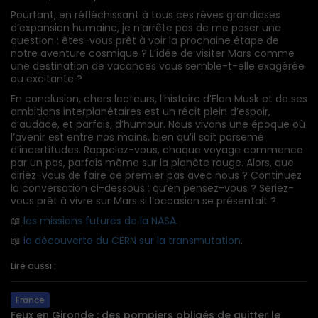
Pourtant, en réfléchissant à tous ces rêves grandioses
d’expansion humaine, je n’arrête pas de me poser une
question : êtes-vous prêt à voir la prochaine étape de
notre aventure cosmique ? L’idée de visiter Mars comme
une destination de vacances vous semble-t-elle exagérée
ou excitante ?
En conclusion, chers lecteurs, l’histoire d’Elon Musk et de ses
ambitions interplanétaires est un récit plein d’espoir,
d’audace, et parfois, d’humour. Nous vivons une époque où
l’avenir est entre nos mains, bien qu’il soit parsemé
d’incertitudes. Rappelez-vous, chaque voyage commence
par un pas, parfois même sur la planète rouge. Alors, que
diriez-vous de faire ce premier pas avec nous ? Continuez
la conversation ci-dessous : qu’en pensez-vous ? Seriez-
vous prêt à vivre sur Mars si l’occasion se présentait ?
📖
les missions futures de la NASA
.
📖
la découverte du CERN sur la transmutation
.
Lire aussi :
France
Feux en Gironde : des pompiers obligés de quitter le