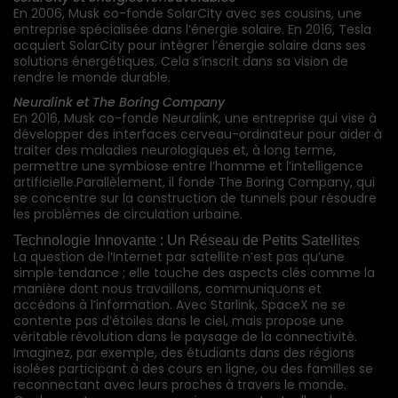
En
2006,
Musk
co-fonde
SolarCity
avec
ses
cousins,
une
entreprise
spécialisée
dans
l’énergie
solaire.
En
2016,
Tesla
acquiert
SolarCity
pour
intégrer
l’énergie
solaire
dans
ses
solutions
énergétiques.
Cela
s’inscrit
dans
sa
vision
de
rendre
le
monde
durable.
Neuralink
et
The
Boring
Company
En
2016,
Musk
co-fonde
Neuralink,
une
entreprise
qui
vise
à
développer
des
interfaces
cerveau-ordinateur
pour
aider
à
traiter
des
maladies
neurologiques
et,
à
long
terme,
permettre
une
symbiose
entre
l’homme
et
l’intelligence
artificielle.
Parallèlement,
il
fonde
The
Boring
Company,
qui
se
concentre
sur
la
construction
de
tunnels
pour
résoudre
les
problèmes
de
circulation
urbaine.
Technologie Innovante : Un Réseau de Petits Satellites
La question de l’Internet par satellite n’est pas qu’une
simple tendance ; elle touche des aspects clés comme la
manière dont nous travaillons, communiquons et
accédons à l’information. Avec Starlink, SpaceX ne se
contente pas d’étoiles dans le ciel, mais propose une
véritable révolution dans le paysage de la connectivité.
Imaginez, par exemple, des étudiants dans des régions
isolées participant à des cours en ligne, ou des familles se
reconnectant avec leurs proches à travers le monde.