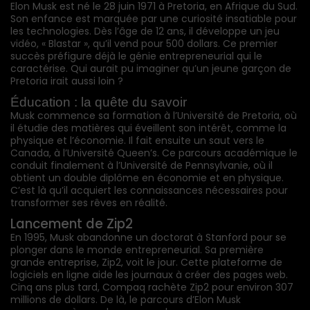
Elon Musk est né le 28 juin 1971 à Pretoria, en Afrique du Sud.
Son enfance est marquée par une curiosité insatiable pour
les technologies. Dès l’âge de 12 ans, il développe un jeu
vidéo, « Blastar », qu’il vend pour 500 dollars. Ce premier
succès préfigure déjà le génie entrepreneurial qui le
caractérise. Qui aurait pu imaginer qu’un jeune garçon de
Pretoria irait aussi loin ?
Éducation : la quête du savoir
Musk commence sa formation à l’Université de Pretoria, où
il étudie des matières qui éveillent son intérêt, comme la
physique et l’économie. Il fait ensuite un saut vers le
Canada, à l’Université Queen’s. Ce parcours académique le
conduit finalement à l’Université de Pennsylvanie, où il
obtient un double diplôme en économie et en physique.
C’est là qu’il acquiert les connaissances nécessaires pour
transformer ses rêves en réalité.
Lancement de Zip2
En 1995, Musk abandonne un doctorat à Stanford pour se
plonger dans le monde entrepreneurial. Sa première
grande entreprise, Zip2, voit le jour. Cette plateforme de
logiciels en ligne aide les journaux à créer des pages web.
Cinq ans plus tard, Compaq rachète Zip2 pour environ 307
millions de dollars. De là, le parcours d’Elon Musk