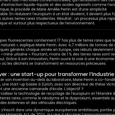
ement aux méthodes conventionnelles, qui nécessitent des cen
 d’extraction liquide-liquide et des acides agressifs comme l’ac
rique, le procédé de Marie Amélie Perrin est d’une simplicité
le. En réduisant l’europium à un état divalent, il devient plus fa
s autres terres rares trivalentes. Résultat : un processus plus rapi
ue et surtout plus respectueux de l’environnement.
mpes fluorescentes contiennent 17 fois plus de terres rares que l
 naturels », explique Marie Perrin. Avec 4,7 millions de tonnes de
iques générés chaque année en Europe, ces rebuts deviennent
e « mine urbaine ». Pourtant, moins de 1 % des terres rares sont r
hui. Grâce à son innovation, Perrin ouvre la voie à une économie
re où les déchets se transforment en ressources précieuses.
er : une start-up pour transformer l’Industrie
ter son invention au-delà du laboratoire, Marie Perrin a co-fond
, une start-up basée à Zürich, avec son directeur de thèse Victo
t une ancienne camarade d’école. L’objectif ?
aliser la technologie de recyclage de l’europium et l’étendre 
 terres rares, comme le néodyme et le dysprosium, essentiels a
des éoliennes et des véhicules électriques.
 s’inscrit dans une dynamique européenne ambitieuse, portée p
 Raw Materials Act de 2024, qui vise à sécuriser l’approvisionnem