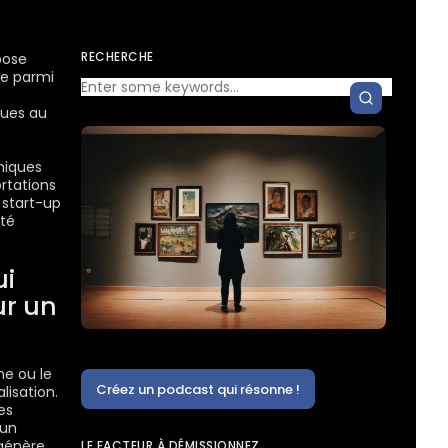
RECHERCHE
pose
ue parmi
ques au
oniques
rtations
 start-up
ité
ui
ur un
me ou le
Créez un podcast qui résonne !
lisation.
es
 un
génère
LE FACTEUR À DÉMISSIONNEZ