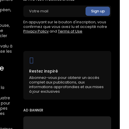
opéen,
En appuyant sur le bouton d'inscription, vous
ouse,
confirmez que vous avez lu et accepté notre
ne
Privacy Policy
and
Terms of Use
cler
s
 valu à
se les
de
Restez inspiré
Abonnez-vous pour obtenir un accès
complet aux publications, aux
informations approfondies et aux mises
 la
à jour exclusives
uatre
 pour
mpes
AD BANNER
res