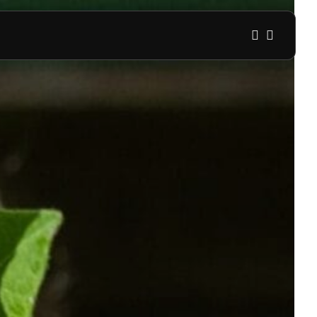
1
1
Sorry, you have no bookmarks 
0