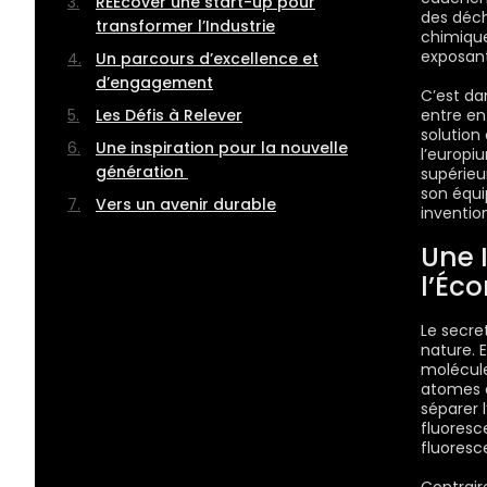
REEcover une start-up pour
des déch
transformer l’Industrie
chimique
exposant
Un parcours d’excellence et
d’engagement
C’est da
Les Défis à Relever
entre en
solution
Une inspiration pour la nouvelle
l’europi
génération
supérieu
son équi
Vers un avenir durable
inventio
Une 
l’Éc
Le secre
nature. 
molécul
atomes 
séparer 
fluoresc
fluoresc