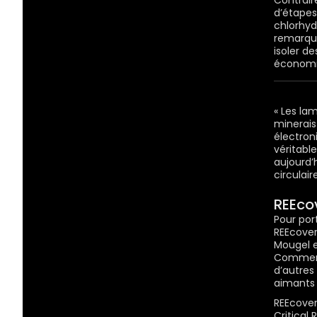
Contrair
d’étapes
chlorhyd
remarquab
isoler de
économiq
« Les la
minerais
électron
véritabl
aujourd’
circulai
REEcov
Pour por
REEcover
Mougel e
Commerci
d’autres
aimants 
REEcover
Critical