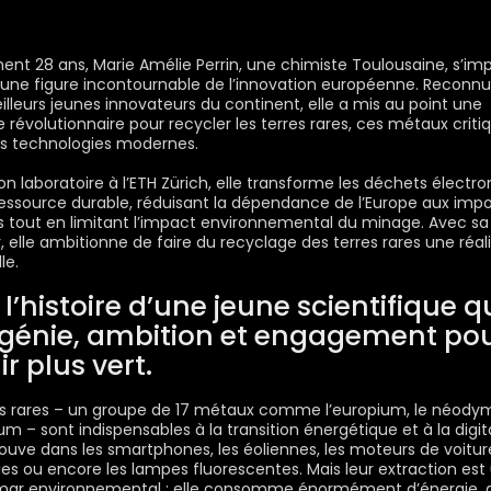
ent 28 ans, Marie Amélie Perrin, une chimiste Toulousaine, s’im
e figure incontournable de l’innovation européenne. Reconn
eilleurs jeunes innovateurs du continent, elle a mis au point une
révolutionnaire pour recycler les terres rares, ces métaux criti
s technologies modernes.
on laboratoire à l’ETH Zürich, elle transforme les déchets électr
essource durable, réduisant la dépendance de l’Europe aux impo
s tout en limitant l’impact environnemental du minage. Avec sa
r
, elle ambitionne de faire du recyclage des terres rares une réal
le.
 l’histoire d’une jeune scientifique q
e génie, ambition et engagement po
r plus vert.
es rares – un groupe de 17 métaux comme l’europium, le néody
m – sont indispensables à la transition énergétique et à la digita
rouve dans les smartphones, les éoliennes, les moteurs de voitur
ues ou encore les lampes fluorescentes. Mais leur extraction est
ar environnemental : elle consomme énormément d’énergie, 