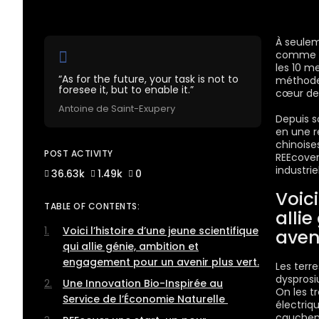
À seulem
comme un
les 10 m
“As for the future, your task is not to
méthode 
foresee it, but to enable it.”
cœur de
Antoine de Saint-Exupery
Depuis s
en une r
chinoise
POST ACTIVITY
REEcove
industriel
36.63k
1.49k
0
Voici
TABLE OF CONTENTS:
alli
Voici l’histoire d’une jeune scientifique
aveni
qui allie génie, ambition et
engagement pour un avenir plus vert.
Les terr
dysprosiu
Une Innovation Bio-Inspirée au
On les t
Service de l’Économie Naturelle
électriq
cauchem