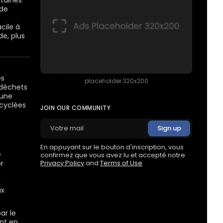
taines
ide
cile à
de, plus
es
placeholder 320x200
 déchets
 une
ecyclées
JOIN OUR COMMUNITY
En appuyant sur le bouton d'inscription, vous
é
confirmez que vous avez lu et accepté notre
Privacy Policy
and
Terms of Use
r
à
ux
ar le
ent en