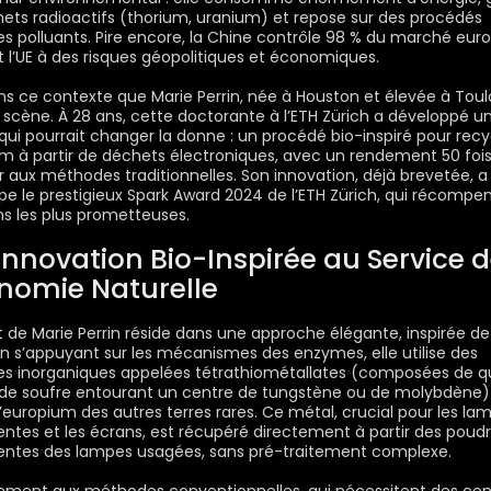
ets radioactifs (thorium, uranium) et repose sur des procédés
s polluants. Pire encore, la Chine contrôle 98 % du marché eur
 l’UE à des risques géopolitiques et économiques.
ns ce contexte que Marie Perrin, née à Houston et élevée à Toul
 scène. À 28 ans, cette doctorante à l’ETH Zürich a développé u
 qui pourrait changer la donne : un procédé bio-inspiré pour recy
um à partir de déchets électroniques, avec un rendement
50 foi
r
aux méthodes traditionnelles. Son innovation, déjà brevetée, a
pe le prestigieux
Spark Award 2024
de l’ETH Zürich, qui récompen
ns les plus prometteuses.
Innovation Bio-Inspirée au Service 
onomie Naturelle
t de Marie Perrin réside dans une approche élégante, inspirée de
En s’appuyant sur les mécanismes des enzymes, elle utilise des
es inorganiques appelées
tétrathiométallates
(composées de q
de soufre entourant un centre de tungstène ou de molybdène)
l’europium des autres terres rares. Ce métal, crucial pour les la
entes et les écrans, est récupéré directement à partir des poud
entes des lampes usagées, sans pré-traitement complexe.