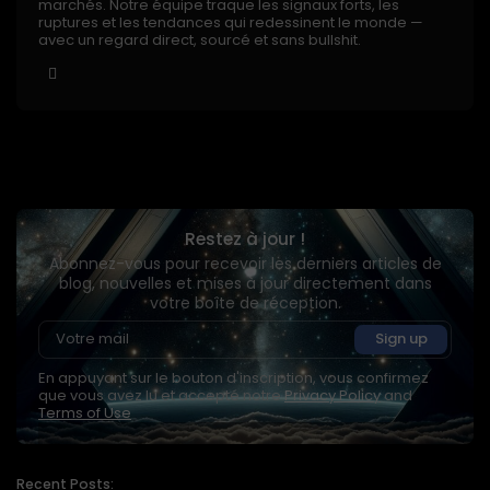
marchés. Notre équipe traque les signaux forts, les
ruptures et les tendances qui redessinent le monde —
avec un regard direct, sourcé et sans bullshit.
Restez à jour !
Abonnez-vous pour recevoir les derniers articles de
blog, nouvelles et mises à jour directement dans
votre boîte de réception.
En appuyant sur le bouton d'inscription, vous confirmez
que vous avez lu et accepté notre
Privacy Policy
and
Terms of Use
Recent Posts: