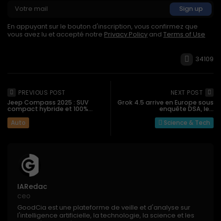
En appuyant sur le bouton d'inscription, vous confirmez que
vous avez lu et accepté notre
Privacy Policy
and
Terms of Use
34109
PREVIOUS POST
NEXT POST
Jeep Compass 2025 : SUV
Grok 4.5 arrive en Europe sous
compact hybride et 100%...
enquête DSA, le...
Auto
Science & Tech
IARedac
ceo
GoodCia est une plateforme de veille et d'analyse sur
l'intelligence artificielle, la technologie, la science et les