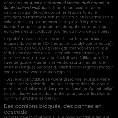
décolère pas.
Alors qu’Emmanuel Macron était attendu à
Saint-Aubin-de-Médoc
le 3 juillet pour assister à une
démonstration de lutte contre les feux de forêt, le
président a finalement annulé sa venue. Mais Vermeulen a
saisi l’occasion pour adresser sa requête à la préfète
Sophie Brocas : il demande une dérogation aux normes
européennes antipollution pour les camions de pompiers.
Le problème est simple : les poids lourds récents sont
équipés du système SCR (réduction catalytique sélective),
qui injecte de l’AdBlue dans les gaz d’échappement pour
réduire les oxydes d’azote. En conditions normales, un
camion consomme environ 3 à 5 litres d’AdBlue pour 100
litres de gazole. Mais en intervention sur un feu de forêt,
entre les longues périodes au ralenti et les régimes moteur
soutenus, la consommation explose.
« Les réservoirs AdBlue se vident assez vite, explique Pierre
Tonnel, mécanicien du SDIS. Sur les opérations de longue
durée, on a facilement des pannes liées à ça. On est obligé
de sortir les véhicules du chantier pour pouvoir les réparer,
au minimum faire les pleins. »
Des camions bloqués, des pannes en
cascade
Le système est impitoyable : si le niveau d’AdBlue devient