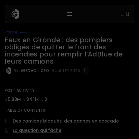
France
Feux en Gironde : des pompiers
obligés de quitter le front des
incendies pour remplir l’AdBlue de
leurs camions
BY
IAREDAC
| CEO
8 JUILLET 2026
POST ACTIVITY
5.88M
34.11k
0
TABLE OF CONTENTS:
Des camions bloqués, des pannes en cascade
La question qui fâche