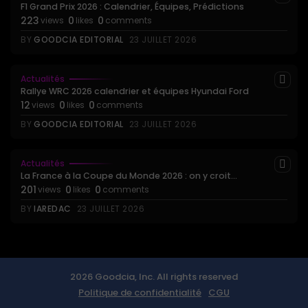
F1 Grand Prix 2026 : Calendrier, Équipes, Prédictions
223
0
0
views
likes
comments
BY
GOODCIA EDITORIAL
23 JUILLET 2026
Actualités
Rallye WRC 2026 calendrier et équipes Hyundai Ford
12
0
0
views
likes
comments
BY
GOODCIA EDITORIAL
23 JUILLET 2026
Actualités
La France à la Coupe du Monde 2026 : on y croit...
201
0
0
views
likes
comments
BY
IAREDAC
23 JUILLET 2026
2026 Goodcia, Inc. All rights reserved
Politique de confidentialité
CGU