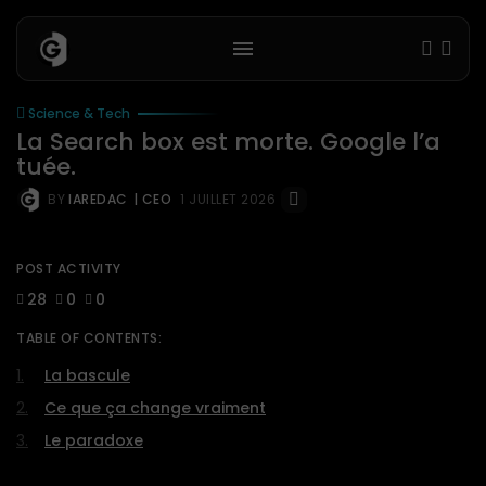
Science & Tech
La Search box est morte. Google l’a
tuée.
BY
IAREDAC
| CEO
1 JUILLET 2026
POST ACTIVITY
28
0
0
TABLE OF CONTENTS:
La bascule
Ce que ça change vraiment
Le paradoxe