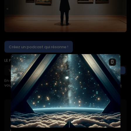
Créez un podcast qui résonne !
×
LE FACTEUR À DÉMISSIONNEZ
En appuyant sur le bouton d'inscription, vous confirmez que
vous avez lu et accepté notre
Privacy Policy
and
Terms of Use
Restez inspiré
Abonnez-vous pour obtenir un accès complet aux
publications, aux informations approfondies et aux mises