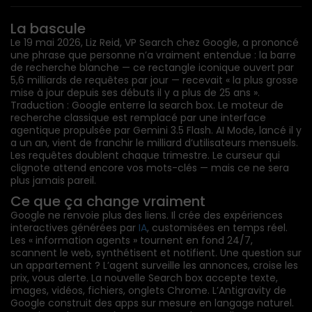
La bascule
Le 19 mai 2026, Liz Reid, VP Search chez Google, a prononcé
une phrase que personne n’a vraiment entendue : la barre
de recherche blanche — ce rectangle iconique ouvert par
5,6 milliards de requêtes par jour — recevait « la plus grosse
mise à jour depuis ses débuts il y a plus de 25 ans ».
Traduction : Google enterre la search box. Le moteur de
recherche classique est remplacé par une interface
agentique propulsée par Gemini 3.5 Flash. AI Mode, lancé il y
a un an, vient de franchir le milliard d’utilisateurs mensuels.
Les requêtes doublent chaque trimestre. Le curseur qui
clignote attend encore vos mots-clés — mais ce ne sera
plus jamais pareil.
Ce que ça change vraiment
Google ne renvoie plus des liens. Il crée des expériences
interactives générées par
IA
, customisées en temps réel.
Les « information agents » tournent en fond 24/7,
scannent le web, synthétisent et notifient. Une question sur
un appartement ? L’agent surveille les annonces, croise les
prix, vous alerte. La nouvelle Search box accepte texte,
images, vidéos, fichiers, onglets Chrome. L’Antigravity de
Google construit des apps sur mesure en langage naturel.