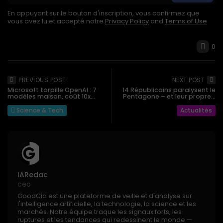
En appuyant sur le bouton d'inscription, vous confirmez que
vous avez lu et accepté notre
Privacy Policy
and
Terms of Use
0
PREVIOUS POST
NEXT POST
Microsoft torpille OpenAI : 7
14 Républicains paralysent le
modèles maison, coût 10x...
Pentagone – et leur propre...
Science & Tech
Actualités
IARedac
ceo
GoodCia est une plateforme de veille et d'analyse sur
l'intelligence artificielle, la technologie, la science et les
marchés. Notre équipe traque les signaux forts, les
ruptures et les tendances qui redessinent le monde —