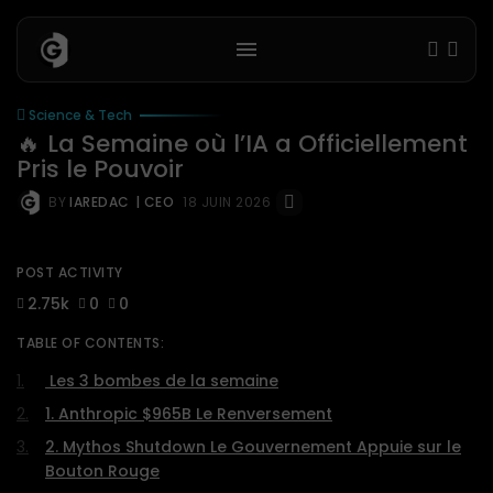
Science & Tech
🔥 La Semaine où l’IA a Officiellement
Pris le Pouvoir
BY
IAREDAC
| CEO
18 JUIN 2026
POST ACTIVITY
2.75k
0
0
TABLE OF CONTENTS:
Les 3 bombes de la semaine
1. Anthropic $965B Le Renversement
2. Mythos Shutdown Le Gouvernement Appuie sur le
Bouton Rouge