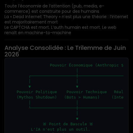
Toute l’économie de l’attention (pub, media, e-
commerce) est construite pour des humains
La « Dead Internet Theory » n’est plus une théorie : l’internet
est majoritairement mort
Le CAPTCHA est mort. L’auth humain est mort. Le web
renaît en machine-to-machine
Analyse Consolidée : Le Trilemme de Juin
2026
                 Pouvoir Économique (Anthropic $965B
                            │

        ┌───────────────────┼───────────────────┐

        │                   │                   │

        ▼                   ▼                   ▼

   Pouvoir Politique    Pouvoir Technique   Réalité 
   (Mythos Shutdown)   (Bots > Humans)     (Internet
        │                   │                   │

        └───────────────────┼───────────────────┘

                            │

                            ▼

              🚨 Point de Bascule 🚨

         L'
IA
 n'est plus un outil.
