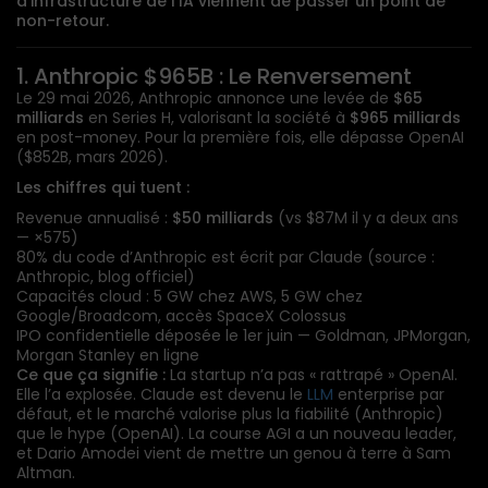
d’infrastructure de l’IA viennent de passer un point de
non-retour.
1. Anthropic $965B : Le Renversement
Le 29 mai 2026, Anthropic annonce une levée de
$65
milliards
en Series H, valorisant la société à
$965 milliards
en post-money. Pour la première fois, elle dépasse OpenAI
($852B, mars 2026).
Les chiffres qui tuent :
Revenue annualisé :
$50 milliards
(vs $87M il y a deux ans
— ×575)
80% du code d’Anthropic est écrit par Claude (source :
Anthropic, blog officiel)
Capacités cloud : 5 GW chez AWS, 5 GW chez
Google/Broadcom, accès
SpaceX
Colossus
IPO confidentielle déposée le 1er juin — Goldman, JPMorgan,
Morgan Stanley en ligne
Ce que ça signifie :
La startup n’a pas « rattrapé » OpenAI.
Elle l’a explosée. Claude est devenu le
LLM
enterprise par
défaut, et le marché valorise plus la fiabilité (Anthropic)
que le hype (OpenAI). La course AGI a un nouveau leader,
et Dario Amodei vient de mettre un genou à terre à Sam
Altman.