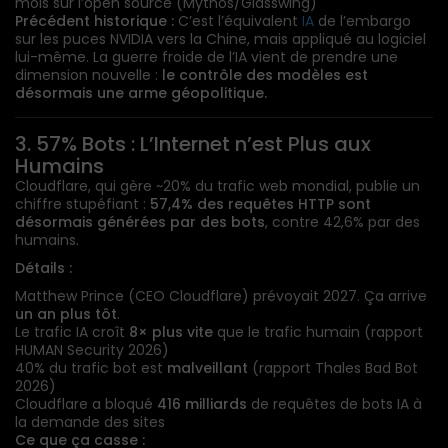
mois sur l’open source (Mythos/Glasswing)
Précédent historique :
C’est l’équivalent
IA
de l’embargo
sur les puces NVIDIA vers la Chine, mais appliqué au logiciel
lui-même. La guerre froide de l’IA vient de prendre une
dimension nouvelle :
le contrôle des modèles est
désormais une arme géopolitique.
3. 57% Bots : L’Internet n’est Plus aux
Humains
Cloudflare, qui gère ~20% du trafic web mondial, publie un
chiffre stupéfiant :
57,4% des requêtes HTTP sont
désormais générées par des bots
, contre 42,6% par des
humains.
Détails :
Matthew Prince (CEO Cloudflare) prévoyait 2027. Ça arrive
un an plus tôt
.
Le trafic
IA
croît
8× plus vite
que le trafic humain (rapport
HUMAN Security 2026)
40% du trafic bot est
malveillant
(rapport Thales Bad Bot
2026)
Cloudflare a bloqué
416 milliards
de requêtes de bots
IA
à
la demande des sites
Ce que ça casse :