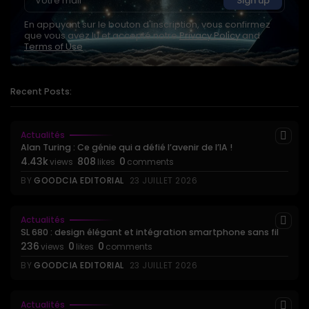
En appuyant sur le bouton d'inscription, vous confirmez
que vous avez lu et accepté notre
Privacy Policy
and
Terms of Use
Recent Posts:
Actualités
Alan Turing : Ce génie qui a défié l’avenir de l’IA !
4.43k
808
0
views
likes
comments
BY
GOODCIA EDITORIAL
23 JUILLET 2026
Actualités
SL 680 : design élégant et intégration smartphone sans fil
236
0
0
views
likes
comments
BY
GOODCIA EDITORIAL
23 JUILLET 2026
Actualités