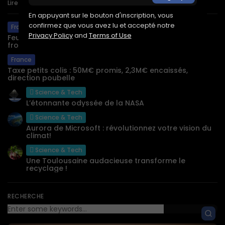
Lire aussi :
En appuyant sur le bouton d'inscription, vous
confirmez que vous avez lu et accepté notre
France
Privacy Policy
and
Terms of Use
Feux en Gironde : des pompiers obligés de quitter le
front des...
France
Taxe petits colis : 50M€ promis, 2,3M€ encaissés,
direction poubelle
Science & Tech
L’étonnante odyssée de la NASA
Science & Tech
Aurora de Microsoft : révolutionnez votre vision du
climat!
Science & Tech
Une Toulousaine audacieuse transforme le
recyclage !
RECHERCHE