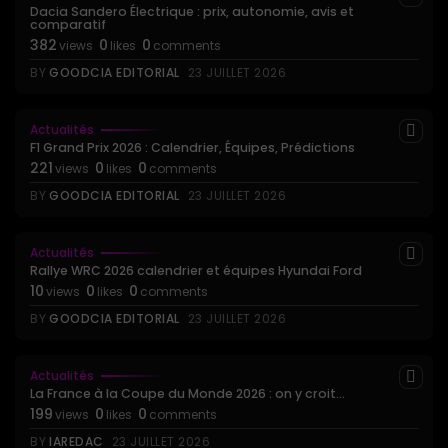
Dacia Sandero Électrique : prix, autonomie, avis et
comparatif
382
0
0
views
likes
comments
BY
GOODCIA EDITORIAL
23 JUILLET 2026
Actualités
F1 Grand Prix 2026 : Calendrier, Équipes, Prédictions
221
0
0
views
likes
comments
BY
GOODCIA EDITORIAL
23 JUILLET 2026
Actualités
Rallye WRC 2026 calendrier et équipes Hyundai Ford
10
0
0
views
likes
comments
BY
GOODCIA EDITORIAL
23 JUILLET 2026
Actualités
La France à la Coupe du Monde 2026 : on y croit...
199
0
0
views
likes
comments
BY
IAREDAC
23 JUILLET 2026