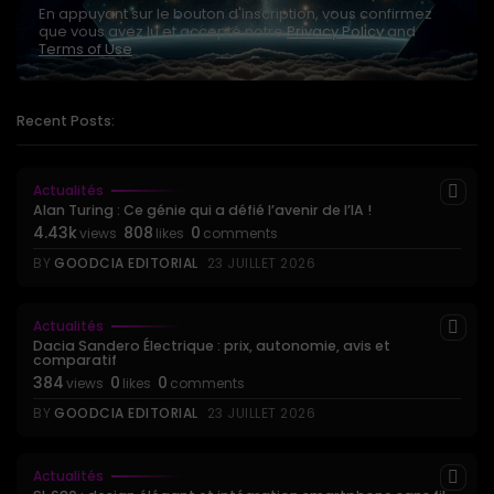
En appuyant sur le bouton d'inscription, vous confirmez
que vous avez lu et accepté notre
Privacy Policy
and
Terms of Use
Recent Posts:
Actualités
Alan Turing : Ce génie qui a défié l’avenir de l’IA !
4.43k
808
0
views
likes
comments
BY
GOODCIA EDITORIAL
23 JUILLET 2026
Actualités
Dacia Sandero Électrique : prix, autonomie, avis et
comparatif
384
0
0
views
likes
comments
BY
GOODCIA EDITORIAL
23 JUILLET 2026
Actualités