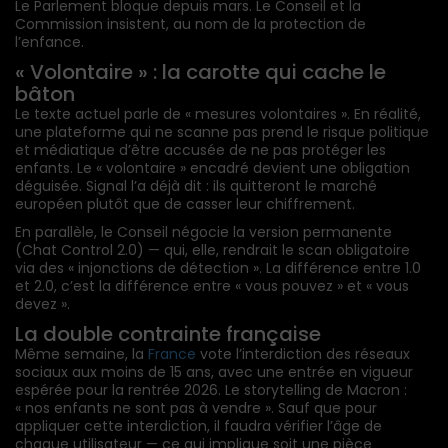
Le Parlement bloque depuis mars. Le Conseil et la
Commission insistent, au nom de la protection de
l’enfance.
« Volontaire » : la carotte qui cache le
bâton
Le texte actuel parle de « mesures volontaires ». En réalité,
une plateforme qui ne scanne pas prend le risque politique
et médiatique d’être accusée de ne pas protéger les
enfants. Le « volontaire » encadré devient une obligation
déguisée. Signal l’a déjà dit : ils quitteront le marché
européen plutôt que de casser leur chiffrement.
En parallèle, le Conseil négocie la version permanente
(Chat Control 2.0) — qui, elle, rendrait le scan obligatoire
via des « injonctions de détection ». La différence entre 1.0
et 2.0, c’est la différence entre « vous pouvez » et « vous
devez ».
La double contrainte française
Même semaine, la
France
vote l’interdiction des réseaux
sociaux aux moins de 15 ans, avec une entrée en vigueur
espérée pour la rentrée 2026. Le storytelling de Macron :
« nos enfants ne sont pas à vendre ». Sauf que pour
appliquer cette interdiction, il faudra vérifier l’âge de
chaque utilisateur — ce qui implique soit une pièce