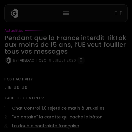
Actualités
Pendant que la France interdit TikTok
aux moins de 15 ans, l’UE veut fouiller
tous vos messages
BY
IAREDAC
| CEO
9 JUILLET 2026
POST ACTIVITY
16
0
0
TABLE OF CONTENTS:
Chat Control 1.0 rejeté ce matin à Bruxelles
"Volontaire" la carotte qui cache le bâton
La double contrainte française