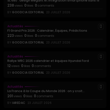
SL 680 : design élégant et intégration smartphone sans fil
238
0
0
views
likes
comments
BY
GOODCIA EDITORIAL
23 JUILLET 2026
Actualités
F1 Grand Prix 2026 : Calendrier, Équipes, Prédictions
223
0
0
views
likes
comments
BY
GOODCIA EDITORIAL
23 JUILLET 2026
Actualités
Rallye WRC 2026 calendrier et équipes Hyundai Ford
12
0
0
views
likes
comments
BY
GOODCIA EDITORIAL
23 JUILLET 2026
Actualités
La France à la Coupe du Monde 2026 : on y croit...
201
0
0
views
likes
comments
BY
IAREDAC
23 JUILLET 2026