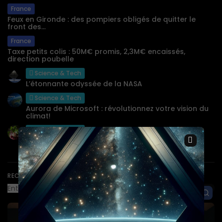
France
Feux en Gironde : des pompiers obligés de quitter le
front des...
France
Taxe petits colis : 50M€ promis, 2,3M€ encaissés,
direction poubelle
Science & Tech
L’étonnante odyssée de la NASA
Science & Tech
Aurora de Microsoft : révolutionnez votre vision du
climat!
Science & Tech
×
Une Toulousaine audacieuse transforme le
recyclage !
RECHERCHE