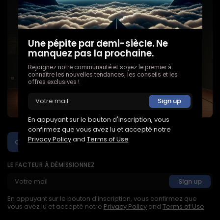
Une pépite par demi-siècle. Ne
manquez pas la prochaine.
Rejoignez notre communauté et soyez le premier à
connaître les nouvelles tendances, les conseils et les
offres exclusives !
En appuyant sur le bouton d'inscription, vous
confirmez que vous avez lu et accepté notre
Privacy Policy
and
Terms of Use
Créez un podcast qui résonne !
LE FACTEUR À DÉMISSIONNEZ
En appuyant sur le bouton d'inscription, vous confirmez que
vous avez lu et accepté notre
Privacy Policy
and
Terms of Use