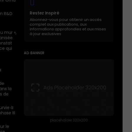
érir Orna
Restez inspiré
en R&D
Abonnez-vous pour obtenir un accès
complet aux publications, aux
informations approfondies et aux mises
u mur »,
à jour exclusives
anisée
constat
ce qui
AD BANNER
a
de
ans la
s de
urvie à
hase III
placeholder 320x200
ur le
ase