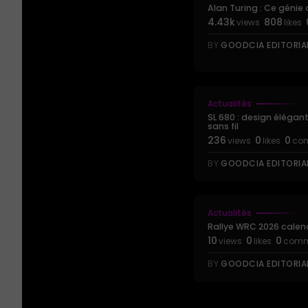
Alan Turing : Ce génie qu
4.43k
808
views
likes
BY
GOODCIA EDITORIA
Actualités
SL 680 : design éléga
sans fil
236
0
0
views
likes
co
BY
GOODCIA EDITORIA
Actualités
Rallye WRC 2026 calen
10
0
0
views
likes
comm
BY
GOODCIA EDITORIA