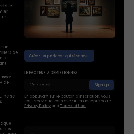
rté le
mier
t en
r un
lliers de
Créez un podcast qui résonne !
une
vant
LE FACTEUR À DÉMISSIONNEZ
passer
IA de
E, ne se
En appuyant sur le bouton d'inscription, vous
confirmez que vous avez lu et accepté notre
s
Privacy Policy
and
Terms of Use
utique
utics.