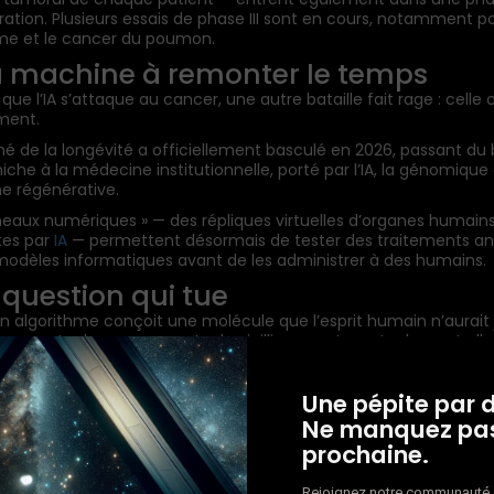
ration. Plusieurs essais de phase III sont en cours, notamment po
e et le cancer du poumon.
La machine à remonter le temps
ue l’IA s’attaque au cancer, une autre bataille fait rage : celle 
ement.
é de la longévité a officiellement basculé en 2026, passant du 
iche à la médecine institutionnelle, porté par l’IA, la génomique 
e régénérative.
meaux numériques » — des répliques virtuelles d’organes humain
tes par
IA
— permettent désormais de tester des traitements an
modèles informatiques avant de les administrer à des humains.
 question qui tue
 algorithme conçoit une molécule que l’esprit humain n’aurait
 — contre le cancer, contre le vieillissement, contre la mort e
appartient-elle ?
ic Labs a ouvert une porte. Takeda, Lilly, Novartis, Dana-Farber, 
Une pépite par 
ent derrière. Les investisseurs ont mis 200 milliards de dollars s
Ne manquez pas
prochaine.
ouvons désormais concevoir des médicaments que la nature n’
s », a déclaré un chercheur. « La question, c’est : sommes-nous 
Rejoignez notre communauté e