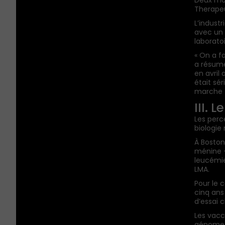
Deux mois
Therapeu
L’indust
avec un t
laborato
« On a f
a résumé
en avril
était sé
marche —
III. 
Les perc
biologie
À Boston
ménine —
leucémie
LMA.
Pour le 
cinq ans
d’essai c
Les vacc
génome 