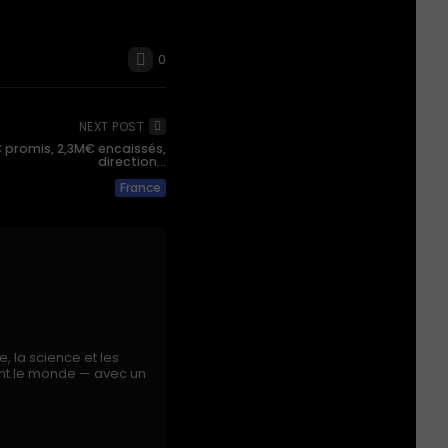
0
NEXT POST
€ promis, 2,3M€ encaissés,
direction...
France
e, la science et les
nent le monde — avec un