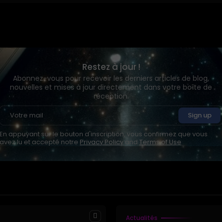
Restez à jour !
Abonnez-vous pour recevoir les derniers articles de blog,
nouvelles et mises à jour directement dans votre boîte de
réception.
En appuyant sur le bouton d'inscription, vous confirmez que vous
avez lu et accepté notre
Privacy Policy
and
Terms of Use
Actualités