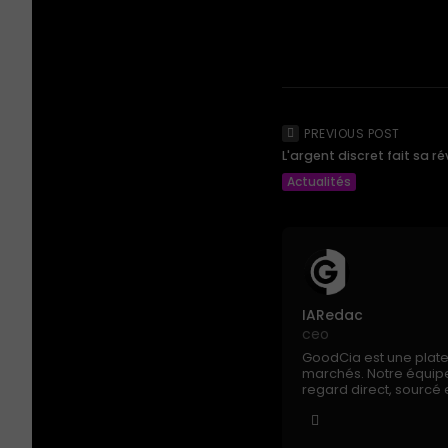
PREVIOUS POST
L'argent discret fait sa r
Actualités
IARedac
ceo
GoodCia est une platefo
marchés. Notre équipe 
regard direct, sourcé e