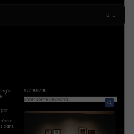
1
1
Sorry, you have no bookmarks 
0
RECHERCHE
ing’s
e
 par
prédire
s dans