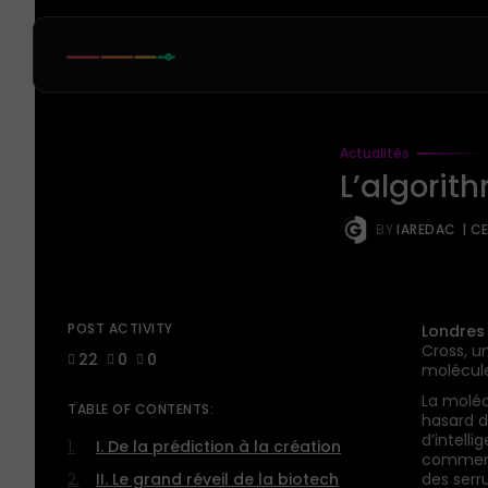
Actualités
L’algorit
BY
IAREDAC
| C
POST ACTIVITY
Londres
Cross, u
22
0
0
molécule
La moléc
TABLE OF CONTENTS:
hasard d
d’intelli
I. De la prédiction à la création
comment
II. Le grand réveil de la biotech
des serr