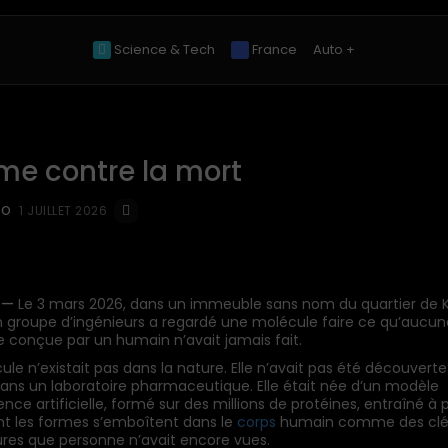
Science & Tech
France
Auto +
hme contre la mort
EO
1 JUILLET 2026
 —
Le 3 mars 2026, dans un immeuble sans nom du quartier de K
n groupe d’ingénieurs a regardé une molécule faire ce qu’aucun
 conçue par un humain n’avait jamais fait.
ule n’existait pas dans la nature. Elle n’avait pas été découverte
ans un laboratoire pharmaceutique. Elle était née d’un modèle
gence artificielle, formé sur des millions de protéines, entraîné à 
 les formes s’emboîtent dans le
corps
humain comme des clé
ures que personne n’avait encore vues.