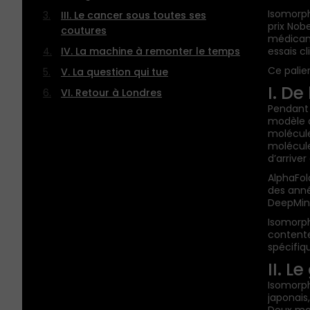
Isomorph
III. Le cancer sous toutes ses
prix Nobe
coutures
médicam
IV. La machine à remonter le temps
essais cl
Ce palier
V. La question qui tue
I. De
VI. Retour à Londres
Pendant 
modèle a
molécule
molécule 
d’arrive
AlphaFol
des anné
DeepMind
Isomorph
contente
spécifiq
II. L
Isomorph
japonais