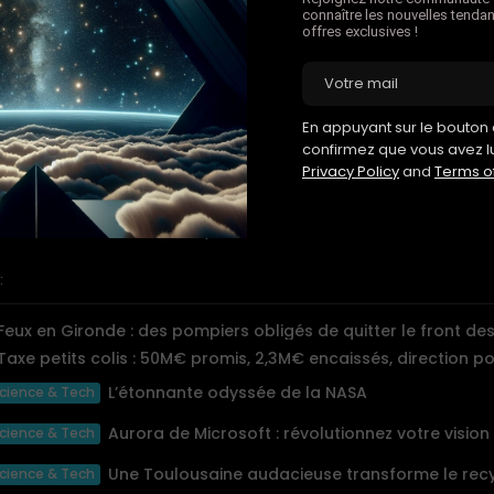
re ? »
connaître les nouvelles tendan
offres exclusives !
Retour à Londres
 heures à King’s Cross. La molécule qu’ils ont regardée naître ce 
oute vers un laboratoire clinique, où elle sera testée sur des cell
 pour la première fois.
En appuyant sur le bouton d
re côté de l’Atlantique, un patient atteint d’un cancer du pancré
confirmez que vous avez l
ntement pour un essai de phase III. À San Francisco, une cliniq
Privacy Policy
and
Terms o
é analyse l’ADN d’un client de 67 ans. À Singapour, un jumeau n
r humain teste une molécule que personne n’a encore fabriqu
hme tourne. Il ne s’arrêtera pas.
:
Feux en Gironde : des pompiers obligés de quitter le front des.
Taxe petits colis : 50M€ promis, 2,3M€ encaissés, direction p
L’étonnante odyssée de la NASA
cience & Tech
cience & Tech
Une Toulousaine audacieuse transforme le recy
cience & Tech