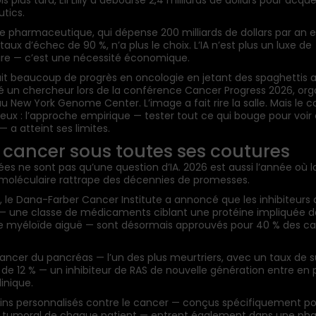
 plus tard, Eli Lilly a déboursé 2,4 milliards de dollars pour acqu
tics.
rie pharmaceutique, qui dépense 200 milliards de dollars par an 
aux d’échec de 90 %, n’a plus le choix. L’IA n’est plus un luxe de
ire — c’est une nécessité économique.
ait beaucoup de progrès en oncologie en jetant des spaghettis a
 un chercheur lors de la conférence Cancer Progress 2026, org
 au New York Genome Center. L’image a fait rire la salle. Mais le 
rieux : l’approche empirique — tester tout ce qui bouge pour voir 
 a atteint ses limites.
Le cancer sous toutes ses coutures
ées ne sont pas qu’une question d’IA. 2026 est aussi l’année où l
 moléculaire rattrape des décennies de promesses.
, le Dana-Farber Cancer Institute a annoncé que les inhibiteurs 
 une classe de médicaments ciblant une protéine impliquée d
 myéloïde aiguë — sont désormais approuvés pour 40 % des ca
cancer du pancréas — l’un des plus meurtriers, avec un taux de s
 de 12 % — un inhibiteur de RAS de nouvelle génération entre en p
linique.
ins personnalisés contre le cancer — conçus spécifiquement po
tumoral de chaque patient — entrent également dans une ph