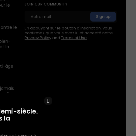
JOIN OUR COMMUNITY
ur le
contre le
En appuyant sur le bouton d'inscription, vous
confirmez que vous avez lu et accepté notre
Privacy Policy
and
Terms of Use
bien-
et la
s
ti-âge
 jamais
lle-même
×
City of
demi-siècle.
ur la
 la
a jamais
prêts à
t soyez le premier à