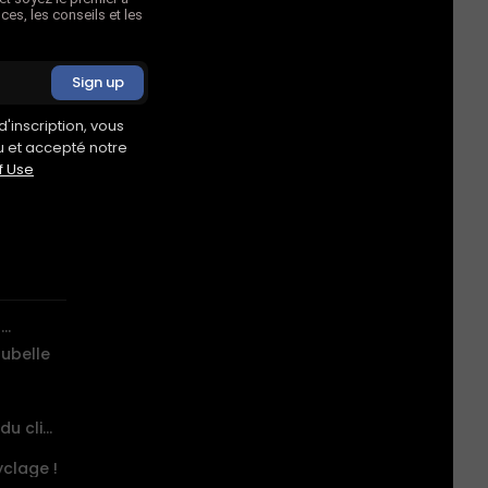
ces, les conseils et les
matin est
ules
'inscription, vous
as signe
u et accepté notre
ue de
f Use
umérique
ée.
..
oubelle
Aurora de Microsoft : révolutionnez votre vision du climat!
clage !