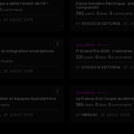
i a défié l’avenir de l’IA !
Dacia Sandero Électrique : pri
comparatif
0
comments
382
0
0
views
likes
comments
L
23 JUILLET 2026
BY
GOODCIA EDITORIAL
23 JU
Actualités
nt et intégration smartphone
F1 Grand Prix 2026 : Calendrier
221
0
0
views
likes
comments
mments
BY
GOODCIA EDITORIAL
23 JU
L
23 JUILLET 2026
Actualités
drier et équipes Hyundai Ford
La France à la Coupe du Monde 
199
0
0
ents
views
likes
comments
L
23 JUILLET 2026
BY
IAREDAC
23 JUILLET 2026