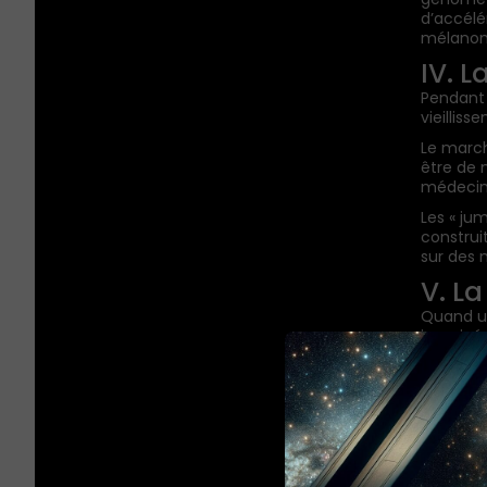
d’accélé
mélanom
IV. 
Pendant q
vieilliss
Le march
être de n
médecin
Les « ju
construi
sur des 
V. La
Quand un
imaginée
— à qui 
Isomorph
Hope cour
table.
« Nous p
fabriqué