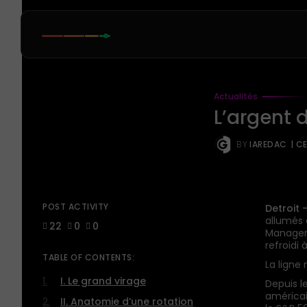
Actualités
L’argent d
BY
IAREDAC
| C
POST ACTIVITY
Detroit 
allumés 
22
0
0
Manageme
refroidi
TABLE OF CONTENTS:
La ligne
I. Le grand virage
Depuis le
américai
II. Anatomie d’une rotation