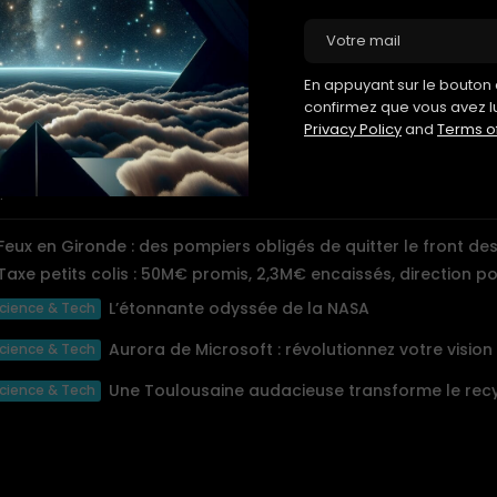
etour à Detroit
h 15 maintenant. Frank rouvre le chart de sa position de la semaine.
a veille, après la clôture. Une petite société de logiciels du Midw
ation
800 millions, personne n’en a jamais entendu parler.
En appuyant sur le bouton d
confirmez que vous avez l
hique monte.
Privacy Policy
and
Terms o
ique monte toujours, en ce moment.
:
Feux en Gironde : des pompiers obligés de quitter le front des.
Taxe petits colis : 50M€ promis, 2,3M€ encaissés, direction p
L’étonnante odyssée de la NASA
cience & Tech
cience & Tech
Une Toulousaine audacieuse transforme le recy
cience & Tech