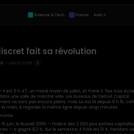
Science & Tech
France
Auto +
iscret fait sa révolution
EO
1 JUILLET 2026
—
Il est 6 h 47, un mardi matin de juillet, et Frank S. fixe trois écr
dans une salle de marché vide. Les bureaux de Detroit Capital
nt ne sont pas encore pleins, mais lui est là depuis 6 h 15, caf
 à la main, à regarder la même ligne depuis vingt minutes.
 monte.
 15 juin, le Russell 2000 — l’indice des 2 000 plus petites capitalis
nes — a gagné 8,3 %. Sur le semestre, il frôle les 13 %. Pendant c