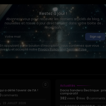
Restez à jour !
Abonnez-vous pour recevoir les derniers articles de blog,
nouvelles et mises à jour directement dans votre boîte de
réception.
En appuyant sur le bouton d'inscription, vous confirmez que vous
avez lu et accepté notre
Privacy Policy
and
Terms of Use
Actualités
i a défié l’avenir de l’IA !
Dacia Sandero Électrique : pri
comparatif
0
comments
382
0
0
views
likes
comments
L
23 JUILLET 2026