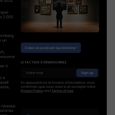
is 2023,
rquoi
es 2 000
oomberg :
e un
Créez un podcast qui résonne !
ft,
 personne
LE FACTEUR À DÉMISSIONNEZ
sie
IA
p a
ssell
En appuyant sur le bouton d'inscription, vous
confirmez que vous avez lu et accepté notre
etite,
Privacy Policy
and
Terms of Use
s niveaux
uand les