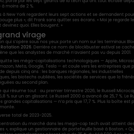
00, porté par les sept géants de la tech qui ont tout écrasé depu
 à moins de 2 %.
rs à New York regardent leurs sept actions et se demandent pou
bouge plus », dit Frank sans quitter ses écrans. « Moi je regarde l
t devinez quoi. Elles bougent. »
 grand virage
ion qui s’opère sous nos yeux porte un nom sur les terminaux Bl
 Rotation 2026
. Derrière ce nom de blockbuster estival se cach
e que les analystes de marché n’avaient pas vu depuis 2001.
 quitte les méga-capitalisations technologiques — Apple, Microso
Amazon, Meta, Google, Tesla — et coule vers les entreprises que
e depuis cinq ans : les banques régionales, les industrielles
ues, les biotechs oubliées, les sociétés de services que la fréné
léguées au second plan.
re qui résume tout : au premier trimestre 2026, le Russell Microca
,8 % sur un an glissant. Le Russell 2000 a avancé de 25,7 %. Le Ru
s grandes capitalisations — n’a pris que 17,7 %. Plus la boîte est p
e monte.
nverse total de 2023-2025.
centration du marché dans les mega-cap tech avait atteint de
ues », explique un gestionnaire de portefeuille basé à Boston. « Q