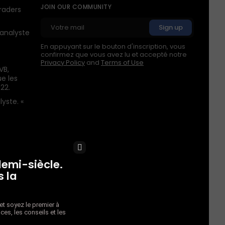
JOIN OUR COMMUNITY
raders
 analyste
En appuyant sur le bouton d'inscription, vous
confirmez que vous avez lu et accepté notre
Privacy Policy
and
Terms of Use
VB,
ue les
22.
yste. «
rel ?
×
caps sont
demi-siècle.
 la
 Regardez
on
t soyez le premier à
ui auront
ces, les conseils et les
aq. »