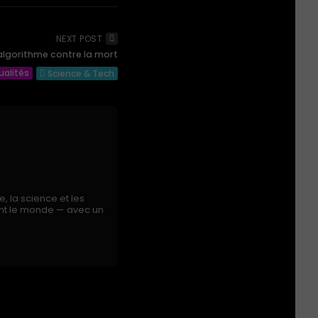
NEXT POST
'algorithme contre la mort
ualités
Science & Tech
e, la science et les
nent le monde — avec un