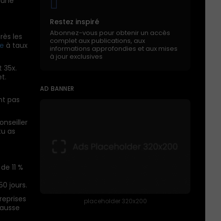
u’une
Restez inspiré
Abonnez-vous pour obtenir un accès
rès les
complet aux publications, aux
te
à taux
informations approfondies et aux mises
à jour exclusives
 35x.
et.
AD BANNER
nt pas
onseiller
tu as
de 11 %
0 jours.
reprises
placeholder 320x200
hausse