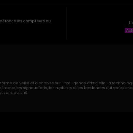
défonce les compteurs au
L
Act
rme de veille et d'analyse sur l'intelligence artificielle, la technologi
traque les signaux forts, les ruptures et les tendances qui redessi
t sans bullshit.