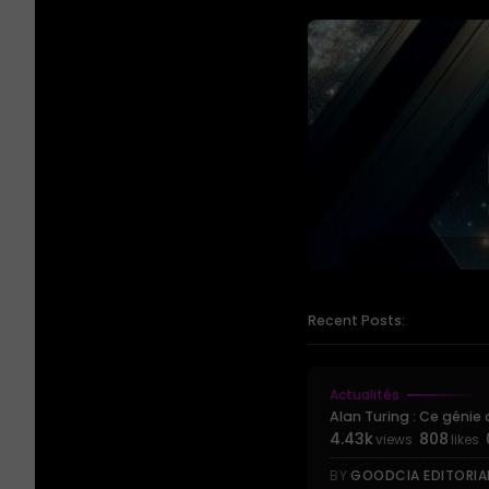
Recent Posts:
Actualités
Alan Turing : Ce génie qu
4.43k
808
views
likes
BY
GOODCIA EDITORIA