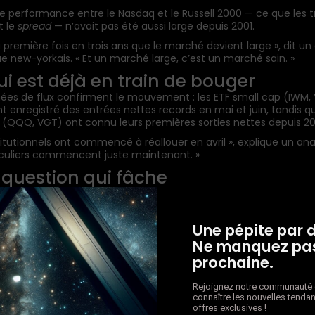
de performance entre le Nasdaq et le Russell 2000 — ce que les t
t le
spread
— n’avait pas été aussi large depuis 2001.
a première fois en trois ans que le marché devient large », dit un
e new-yorkais. « Et un marché large, c’est un marché sain. »
ui est déjà en train de bouger
ées de flux confirment le mouvement : les ETF small cap (IWM, 
t enregistré des entrées nettes records en mai et juin, tandis q
 (QQQ, VGT) ont connu leurs premières sorties nettes depuis 20
stitutionnels ont commencé à réallouer en avril », explique un anal
iculiers commencent juste maintenant. »
a question qui fâche
tation soulève la même question : est-ce temporaire ou structu
parient sur le temporaire disent : la tech va rebondir, les small 
, 40 % des composants du Russell 2000 ne sont pas rentables.
Une pépite par 
Ne manquez pas
 parient sur le structurel répondent : regardez les valorisations.
 Regardez la Fed.
prochaine.
st pas dans un
trade
de rotation », explique Frank en éteignant s
Rejoignez notre communauté e
écran. « On est dans le début d’un cycle. Dans deux ans, ceux q
connaître les nouvelles tendan
es small caps aujourd’hui riront de ceux qui ont gardé leur Nasd
offres exclusives !