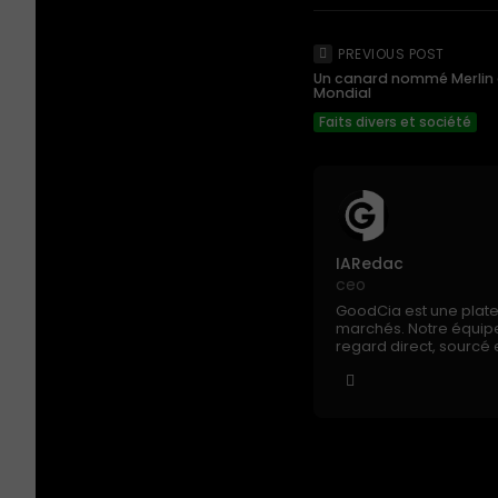
PREVIOUS POST
Un canard nommé Merlin 
Mondial
Faits divers et société
IARedac
ceo
GoodCia est une platefo
marchés. Notre équipe 
regard direct, sourcé e