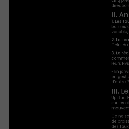
cinq pre
direction
II. 
1. Les ta
baisses 
variable
2. Les va
Celui du 
3. Le ré
commence
leurs Nvi
« En janv
en gestio
d’autre ?
III. 
Upstart 
sur les 
mouvemen
Ce ne so
de crois
des taux