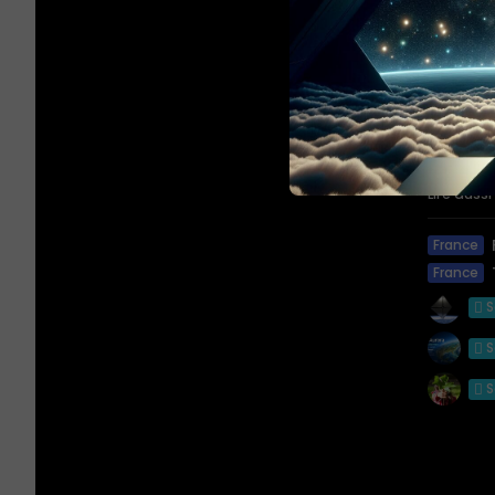
VI. R
Il est 8 
achetée l
capitalis
Le grap
Le graph
Lire aussi 
France
France
S
S
S