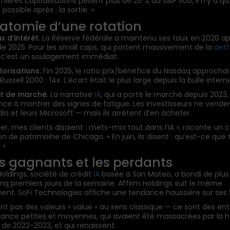
mières capitalisations pèsent plus de 25 % du S&P 500, il n’y a q
 possible après : la sortie. »
Anatomie d’une rotation
ux d’intérêt.
La Réserve fédérale a maintenu ses taux en 2026 ap
de 2025. Pour les small caps, qui portent massivement de la
det
, c’est un soulagement immédiat.
lorisations.
Fin 2025, le ratio prix/bénéfice du Nasdaq approchait
Russell 2000 : 14x. L’écart était le plus large depuis la bulle intern
cit de marché.
La narrative
IA
, qui a porté le marché depuis 2023,
 à montrer des signes de fatigue. Les investisseurs ne vende
dia et leurs Microsoft — mais ils arrêtent d’en acheter.
ier, mes clients disaient : mets-moi tout dans l’IA », raconte un c
n de patrimoine de Chicago. « En juin, ils disent : qu’est-ce que 
 »
Les gagnants et les perdants
Holdings, société de crédit
IA
basée à San Mateo, a bondi de plus 
cinq premiers jours de la semaine. Affirm Holdings suit le même
t. SoFi Technologies affiche une tendance haussière sur ses 5
nt pas des valeurs « value » au sens classique — ce sont des ent
sance petites et moyennes, qui avaient été massacrées par la 
 de 2022-2023, et qui renaissent.