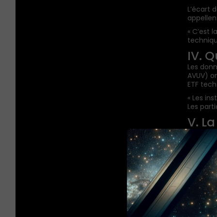
L’écart 
appellen
« C’est l
techniqu
IV. Q
Les donn
AVUV) on
ETF tech
« Les in
Les part
V. L
Toute ro
Ceux qui 
fragiles
Ceux qui
les flux.
« On n’e
premier 
acheté d