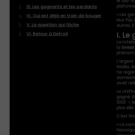
le S&P 5
plafonne
III. Les gagnants et les perdants
« Les ga
IV. Qui est déjà en train de bouger
leur P&L 
V. La question qui fâche
autres. E
I. Le
VI. Retour à Detroit
La rotat
la
Great
phénomèn
L’argent
Nvidia, 
ne regard
domestiq
avait re
Le chiff
gagné 45
1000 — le
plus ell
C’est l’i
« La con
historiq