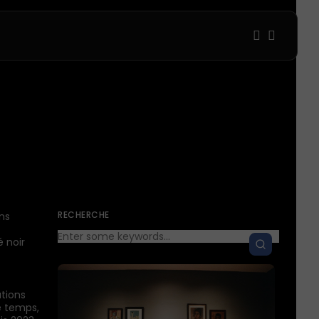
1
1
Sorry, you have no bookmarks 
0
RECHERCHE
ans
é noir
ations
e temps,