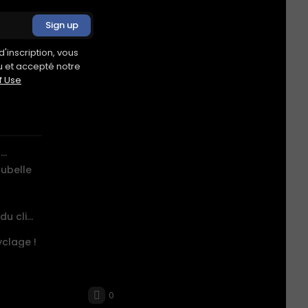
 Il l’a
est,
'inscription, vous
u et accepté notre
f Use
..
oubelle
Aurora de Microsoft : révolutionnez votre vision du climat!
clage !
0