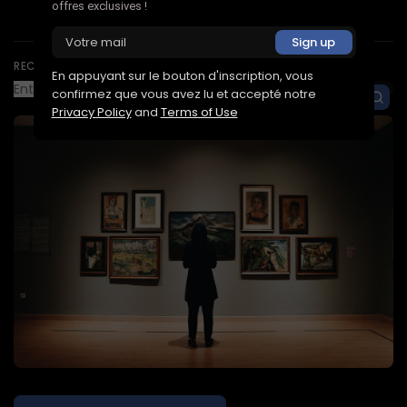
Une Toulousaine audacieuse transforme le
offres exclusives !
recyclage !
RECHERCHE
En appuyant sur le bouton d'inscription, vous
confirmez que vous avez lu et accepté notre
Privacy Policy
and
Terms of Use