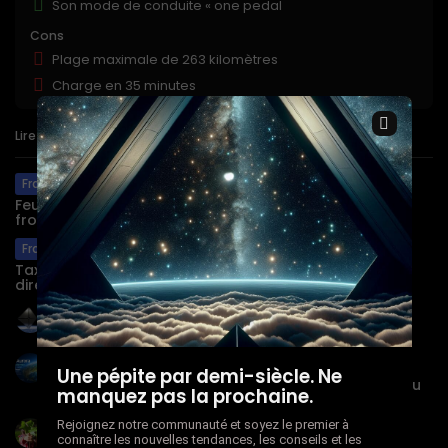
Son mode de conduite « one pedal
Cons
Plage maximale de 263 kilomètres
Charge en 35 minutes
×
Lire aussi :
France
Feux en Gironde : des pompiers obligés de quitter le
front des...
France
Taxe petits colis : 50M€ promis, 2,3M€ encaissés,
direction poubelle
Science & Tech
L’étonnante odyssée de la NASA
Science & Tech
Une pépite par demi-siècle. Ne
Aurora de Microsoft : révolutionnez votre vision du
manquez pas la prochaine.
climat!
Rejoignez notre communauté et soyez le premier à
Science & Tech
connaître les nouvelles tendances, les conseils et les