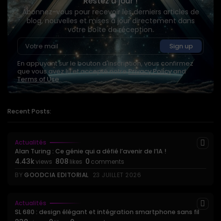
Restez à jour !
Abonnez-vous pour recevoir les derniers articles de
blog, nouvelles et mises à jour directement dans
votre boîte de réception.
En appuyant sur le bouton d'inscription, vous confirmez
que vous avez lu et accepté notre
Privacy Policy
and
Terms of Use
Recent Posts:
Actualités
Alan Turing : Ce génie qui a défié l’avenir de l’IA !
4.43k
808
0
views
likes
comments
BY
GOODCIA EDITORIAL
23 JUILLET 2026
Actualités
SL 680 : design élégant et intégration smartphone sans fil