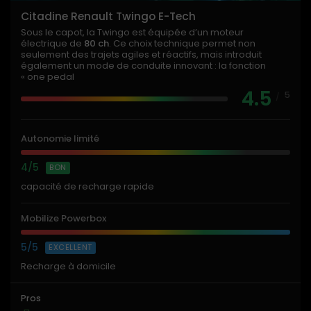
Citadine Renault Twingo E-Tech
Sous le capot, la Twingo est équipée d’un moteur
électrique de
80 ch
. Ce choix technique permet non
seulement des trajets agiles et réactifs, mais introduit
également un mode de conduite innovant : la fonction
« one pedal
4.5
5
/
Autonomie limité
4/5
BON
capacité de recharge rapide
Mobilize Powerbox
5/5
EXCELLENT
Recharge à domicile
Pros