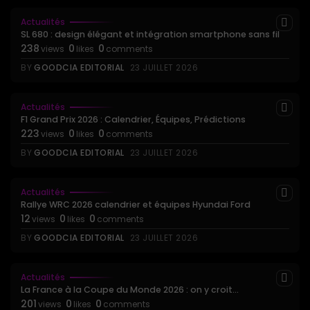
Actualités
SL 680 : design élégant et intégration smartphone sans fil
238
0
0
views
likes
comments
BY
GOODCIA EDITORIAL
23 JUILLET 2026
Actualités
F1 Grand Prix 2026 : Calendrier, Équipes, Prédictions
223
0
0
views
likes
comments
BY
GOODCIA EDITORIAL
23 JUILLET 2026
Actualités
Rallye WRC 2026 calendrier et équipes Hyundai Ford
12
0
0
views
likes
comments
BY
GOODCIA EDITORIAL
23 JUILLET 2026
Actualités
La France à la Coupe du Monde 2026 : on y croit...
201
0
0
views
likes
comments