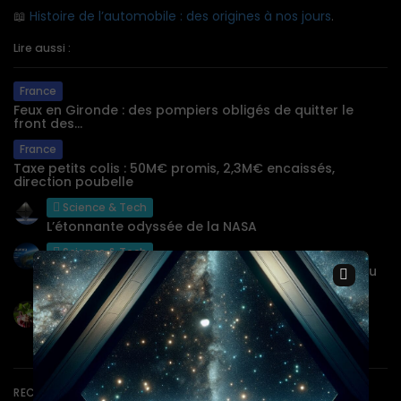
📖
Histoire de l’automobile : des origines à nos jours
.
Lire aussi :
France
Feux en Gironde : des pompiers obligés de quitter le
front des...
France
Taxe petits colis : 50M€ promis, 2,3M€ encaissés,
direction poubelle
Science & Tech
L’étonnante odyssée de la NASA
Science & Tech
×
Aurora de Microsoft : révolutionnez votre vision du
climat!
Science & Tech
Une Toulousaine audacieuse transforme le
recyclage !
RECHERCHE