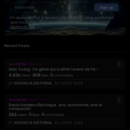
En appuyant sur le bouton d'inscription, vous confirmez
que vous avez lu et accepté notre
Privacy Policy
and
Terms of Use
Recent Posts:
Actualités
Alan Turing : Ce génie qui a défié l’avenir de l’IA !
4.43k
808
0
views
likes
comments
BY
GOODCIA EDITORIAL
23 JUILLET 2026
Actualités
Dacia Sandero Électrique : prix, autonomie, avis et
comparatif
384
0
0
views
likes
comments
BY
GOODCIA EDITORIAL
23 JUILLET 2026