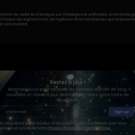
rme de veille et d'analyse sur l'intelligence artificielle, la technologi
traque les signaux forts, les ruptures et les tendances qui redessi
t sans bullshit.
Restez à jour !
Abonnez-vous pour recevoir les derniers articles de blog,
nouvelles et mises à jour directement dans votre boîte de
réception.
En appuyant sur le bouton d'inscription, vous confirmez que vous
avez lu et accepté notre
Privacy Policy
and
Terms of Use