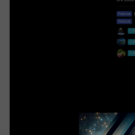
France
France
S
S
S