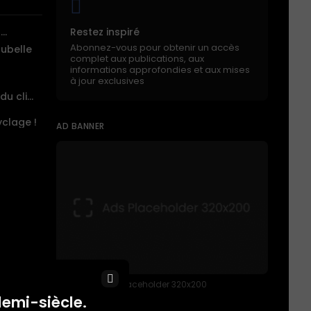
..
Restez inspiré
Abonnez-vous pour obtenir un accès
oubelle
complet aux publications, aux
informations approfondies et aux mises
à jour exclusives
Aurora de Microsoft : révolutionnez votre vision du climat!
clage !
AD BANNER
×
placeholder 320x200
demi-siècle.