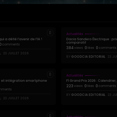
Actualités
i a défié l’avenir de l’IA !
Dacia Sandero Électrique : pri
comparatif
0
comments
384
0
0
views
likes
comments
L
23 JUILLET 2026
BY
GOODCIA EDITORIAL
23 JU
Actualités
nt et intégration smartphone
F1 Grand Prix 2026 : Calendrier
223
0
0
views
likes
comments
mments
BY
GOODCIA EDITORIAL
23 JU
L
23 JUILLET 2026
Actualités