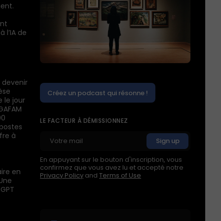
ient.
ent
à l’IA de
 devenir
èse
Créez un podcast qui résonne !
 le jour
s GAFAM
00
LE FACTEUR À DÉMISSIONNEZ
 postes
fre à
En appuyant sur le bouton d'inscription, vous
confirmez que vous avez lu et accepté notre
aire en
Privacy Policy
and
Terms of Use
 Une
atGPT