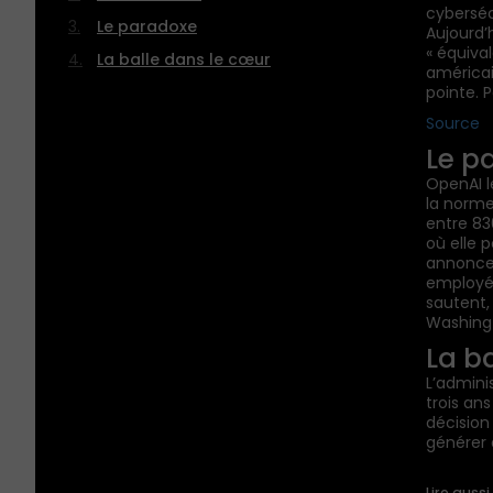
cybersécu
Le paradoxe
Aujourd’
« équiva
La balle dans le cœur
américain
pointe. 
Source
Le p
OpenAI l
la norme
entre 830
où elle 
annoncen
employés
sautent,
Washing
La b
L’admini
trois ans
décision
générer
Lire aussi 