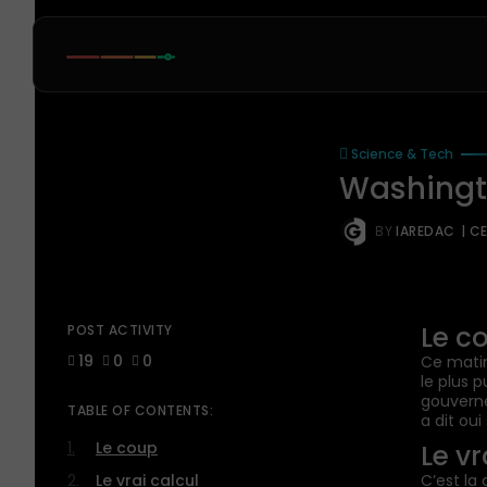
Science & Tech
Washingt
BY
IAREDAC
| C
Le c
POST ACTIVITY
19
0
0
Ce matin
le plus 
gouverne
TABLE OF CONTENTS:
a dit ou
Le coup
Le vr
Le vrai calcul
C’est la