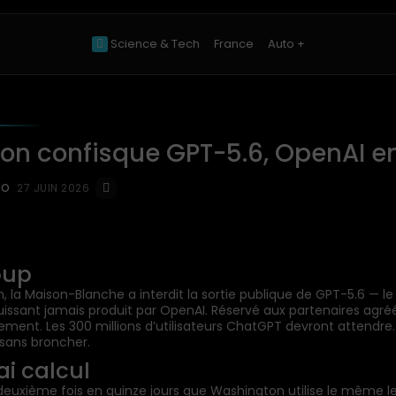
Science & Tech
France
Auto +
on confisque GPT-5.6, OpenAI e
EO
27 JUIN 2026
oup
, la Maison-Blanche a interdit la sortie publique de GPT-5.6 — l
puissant jamais produit par OpenAI. Réservé aux partenaires agréé
ment. Les 300 millions d’utilisateurs ChatGPT devront attendre
i sans broncher.
ai calcul
 deuxième fois en quinze jours que Washington utilise le même lev