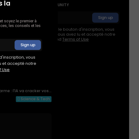
 la
JOIN OUR COMMUNITY
t soyez le premier à
ces, les conseils et les
En appuyant sur le bouton d'inscription, vous
confirmez que vous avez lu et accepté notre
Privacy Policy
and
Terms of Use
'inscription, vous
0
u et accepté notre
f Use
NEXT POST
arme : l'IA va cracker vos...
Science & Tech