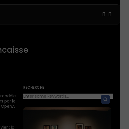
1
1
ncaisse
Sorry, you have no bookmarks 
0
RECHERCHE
e modèle
s par le
. OpenAI
ier : la