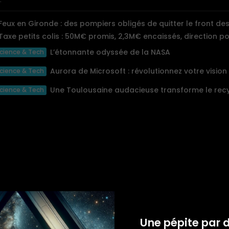
Feux en Gironde : des pompiers obligés de quitter le front des.
Taxe petits colis : 50M€ promis, 2,3M€ encaissés, direction p
L’étonnante odyssée de la NASA
cience & Tech
cience & Tech
Une Toulousaine audacieuse transforme le recy
cience & Tech
Une pépite par 