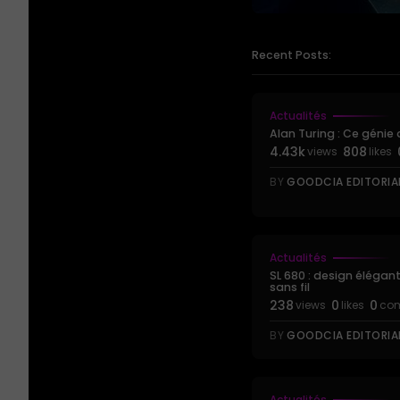
Recent Posts:
Actualités
Alan Turing : Ce génie qu
4.43k
808
views
likes
BY
GOODCIA EDITORIA
Actualités
SL 680 : design éléga
sans fil
238
0
0
views
likes
co
BY
GOODCIA EDITORIA
Actualités