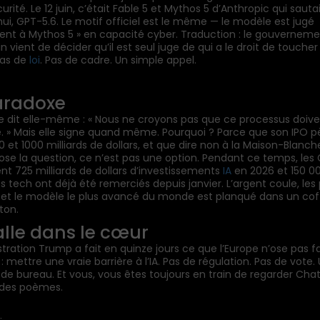
rité. Le 12 juin, c’était Fable 5 et Mythos 5 d’Anthropic qui sauta
hui, GPT-5.6. Le motif officiel est le même — le modèle est jugé
lent à Mythos 5 » en capacité cyber. Traduction : le gouvernem
 vient de décider qu’il est seul juge de qui a le droit de toucher 
Pas de
loi
. Pas de cadre. Un simple appel.
aradoxe
e dit elle-même : « Nous ne croyons pas que ce processus doive
. » Mais elle signe quand même. Pourquoi ? Parce que son IPO p
 et 1000 milliards de dollars, et que dire non à la Maison-Blanche
pose la question, ce n’est pas une option. Pendant ce temps, le
t 725 milliards de dollars d’investissements
IA
en 2026 et 150 0
 tech ont déjà été remerciés depuis janvier. L’argent coule, les
 et le modèle le plus avancé du monde est planqué dans un cof
ton.
alle dans le cœur
stration Trump a fait en quinze jours ce que l’Europe n’ose pas f
 : mettre une vraie barrière à l’IA. Pas de régulation. Pas de vote.
 de bureau. Et vous, vous êtes toujours en train de regarder Ch
 des poèmes.
: