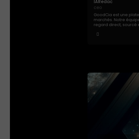
IARedac
ceo
GoodCia est une platefo
marchés. Notre équipe 
regard direct, sourcé e