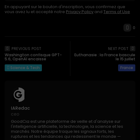
En appuyant sur le bouton d'inscription, vous confirmez que
vous avez lu et accepté notre
Privacy Policy
and
Terms of Use
0
PREVIOUS POST
NEXT POST
Washington confisque GPT-
Euthanasie : la France bascule
5.6, OpenAI encaisse
le 15 juillet
Science & Tech
France
IARedac
ceo
GoodCia est une plateforme de veille et d'analyse sur
l'intelligence artificielle, la technologie, la science et les
marchés. Notre équipe traque les signaux forts, les
ruptures et les tendances qui redessinent le monde —