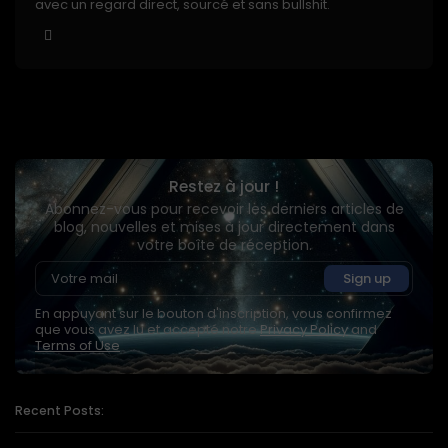
avec un regard direct, sourcé et sans bullshit.
Restez à jour !
Abonnez-vous pour recevoir les derniers articles de
blog, nouvelles et mises à jour directement dans
votre boîte de réception.
En appuyant sur le bouton d'inscription, vous confirmez
que vous avez lu et accepté notre
Privacy Policy
and
Terms of Use
Recent Posts: