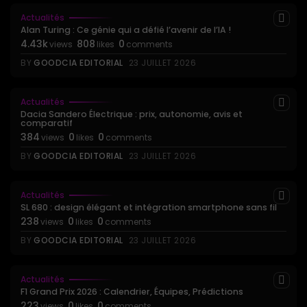
Actualités
Alan Turing : Ce génie qui a défié l’avenir de l’IA !
4.43k
808
0
views
likes
comments
BY
GOODCIA EDITORIAL
23 JUILLET 2026
Actualités
Dacia Sandero Électrique : prix, autonomie, avis et
comparatif
384
0
0
views
likes
comments
BY
GOODCIA EDITORIAL
23 JUILLET 2026
Actualités
SL 680 : design élégant et intégration smartphone sans fil
238
0
0
views
likes
comments
BY
GOODCIA EDITORIAL
23 JUILLET 2026
Actualités
F1 Grand Prix 2026 : Calendrier, Équipes, Prédictions
223
0
0
views
likes
comments