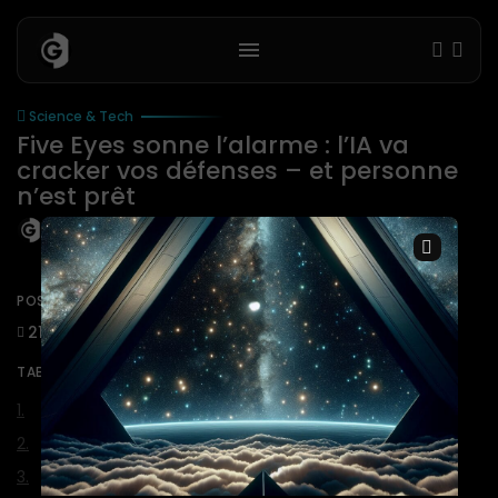
Science & Tech
Five Eyes sonne l’alarme : l’IA va
cracker vos défenses – et personne
n’est prêt
BY
IAREDAC
| CEO
28 JUIN 2026
×
POST ACTIVITY
21
0
0
TABLE OF CONTENTS:
Le signal
Le paradoxe
La mécanique